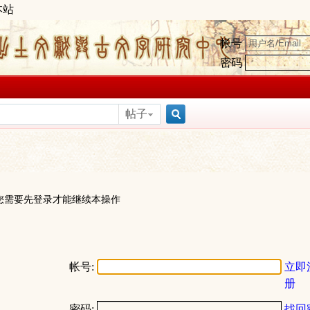
本站
帐号
密码
帖子
搜
索
您需要先登录才能继续本操作
帐号:
立即
册
密码:
找回