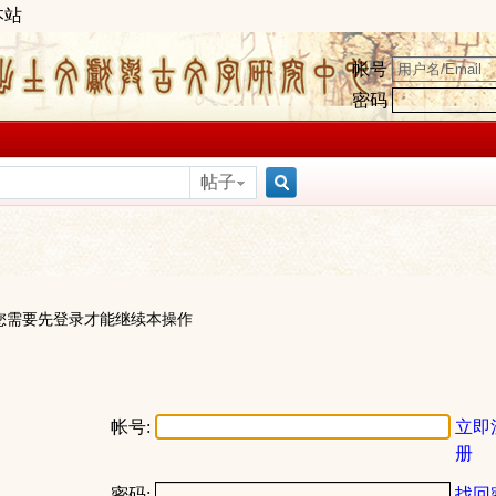
本站
帐号
密码
帖子
搜
索
您需要先登录才能继续本操作
帐号:
立即
册
密码:
找回