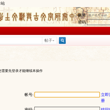
本站
帐号
密码
帖子
搜
索
您需要先登录才能继续本操作
帐号:
立即
册
密码:
找回