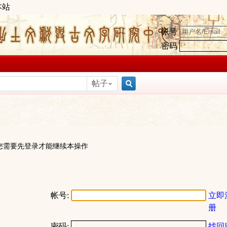
本站
帐号
密码
帖子
搜
索
您需要先登录才能继续本操作
帐号:
立即
册
密码:
找回