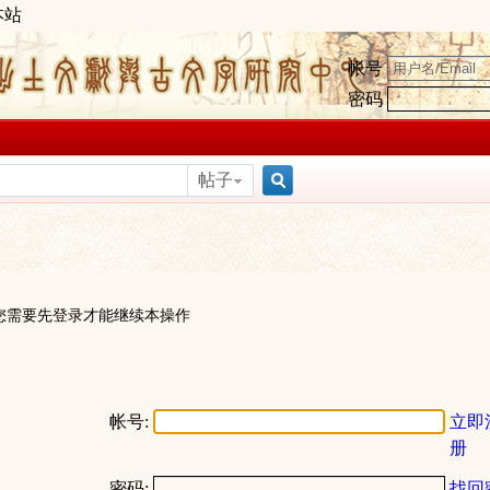
本站
帐号
密码
帖子
搜
索
您需要先登录才能继续本操作
帐号:
立即
册
密码:
找回