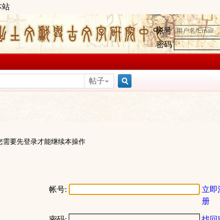
本站
帐号
密码
帖子
搜
索
您需要先登录才能继续本操作
帐号:
立即
册
密码:
找回