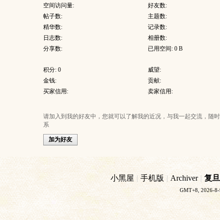
空间访问量:
好友数:
帖子数:
主题数:
精华数:
记录数:
日志数:
相册数:
分享数:
已用空间: 0 B
积分: 0
威望:
金钱:
贡献:
买家信用:
卖家信用:
请加入到我的好友中，您就可以了解我的近况，与我一起交流，随时
系
加为好友
小黑屋
|
手机版
|
Archiver
|
复旦
GMT+8, 2026-8-