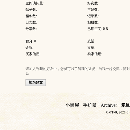
空间访问量:
好友数:
帖子数:
主题数:
精华数:
记录数:
日志数:
相册数:
分享数:
已用空间: 0 B
积分: 0
威望:
金钱:
贡献:
买家信用:
卖家信用:
请加入到我的好友中，您就可以了解我的近况，与我一起交流，随时
系
加为好友
小黑屋
|
手机版
|
Archiver
|
复旦
GMT+8, 2026-8-