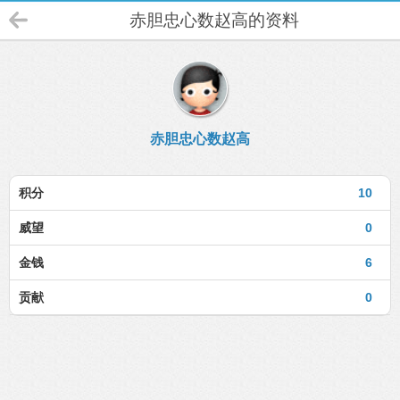
赤胆忠心数赵高的资料
赤胆忠心数赵高
积分
10
威望
0
金钱
6
贡献
0