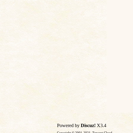
土
文
Powered by
Discuz!
X3.4
献
Copyright © 2001-2021, Tencent Cloud.