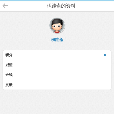
积跬斋的资料
积跬斋
积分
0
威望
金钱
贡献