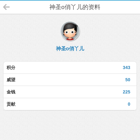
神圣o俏丫儿的资料
神圣o俏丫儿
积分
343
威望
50
金钱
225
贡献
0