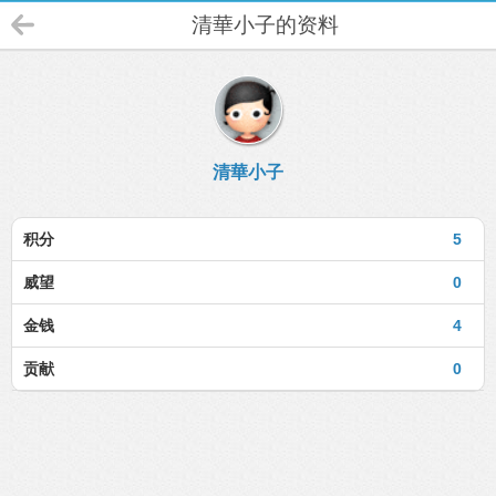
清華小子的资料
清華小子
积分
5
威望
0
金钱
4
贡献
0