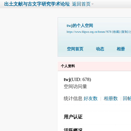
出土文献与古文字研究学术论坛
返回首页
twj的个人空间
https://www.fdgwz.org.cn/forum/?678
[收藏]
[复制]
空间首页
动态
相册
个人资料
twj
(UID: 678)
空间访问量
统计信息
好友数
|
相册数
|
回帖
用户认证
活跃概况