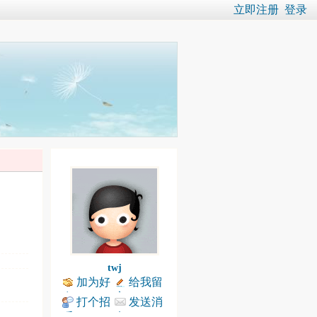
立即注册
登录
twj
加为好
给我留
友
言
打个招
发送消
呼
息