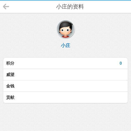
小庄的资料
小庄
积分
0
威望
金钱
贡献