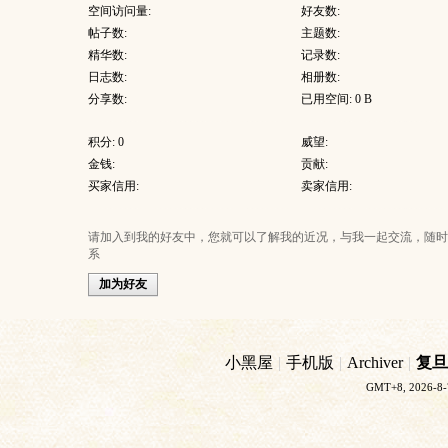
空间访问量:
好友数:
帖子数:
主题数:
精华数:
记录数:
日志数:
相册数:
分享数:
已用空间: 0 B
积分: 0
威望:
金钱:
贡献:
买家信用:
卖家信用:
请加入到我的好友中，您就可以了解我的近况，与我一起交流，随时
系
加为好友
小黑屋
|
手机版
|
Archiver
|
复旦
GMT+8, 2026-8-