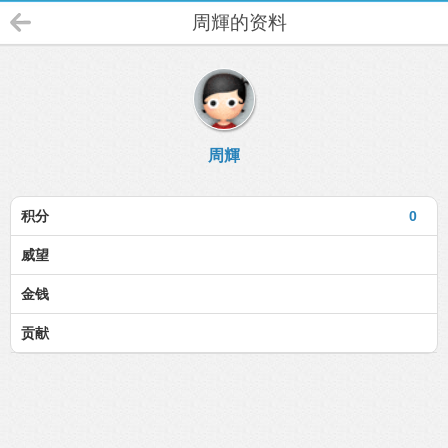
周輝的资料
周輝
积分
0
威望
金钱
贡献