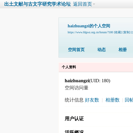
出土文献与古文字研究学术论坛
返回首页
haizhuangzi的个人空间
https://www.fdgwz.org.cn/forum/?180
[收藏]
[复制]
空间首页
动态
相册
个人资料
haizhuangzi
(UID: 180)
空间访问量
统计信息
好友数
|
相册数
|
回帖
用户认证
活跃概况