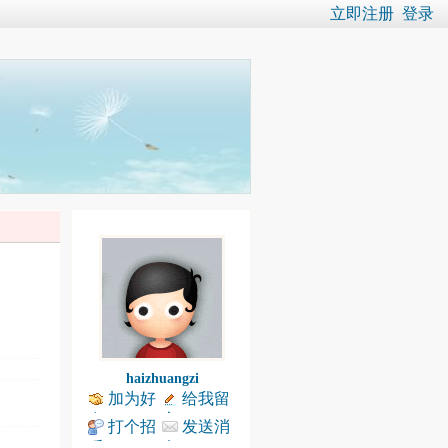
立即注册
登录
haizhuangzi
加为好
给我留
友
言
打个招
发送消
呼
息