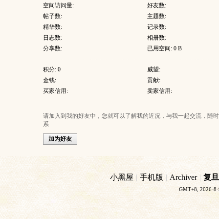
空间访问量:
好友数:
帖子数:
主题数:
精华数:
记录数:
日志数:
相册数:
分享数:
已用空间: 0 B
积分: 0
威望:
金钱:
贡献:
买家信用:
卖家信用:
请加入到我的好友中，您就可以了解我的近况，与我一起交流，随时
系
加为好友
小黑屋
|
手机版
|
Archiver
|
复旦
GMT+8, 2026-8-