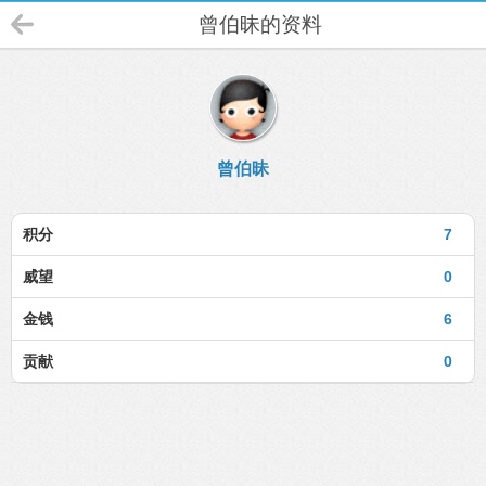
曾伯昧的资料
曾伯昧
积分
7
威望
0
金钱
6
贡献
0