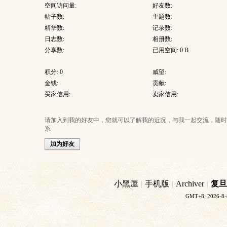
空间访问量:
好友数:
帖子数:
主题数:
精华数:
记录数:
日志数:
相册数:
分享数:
已用空间: 0 B
积分: 0
威望:
金钱:
贡献:
买家信用:
卖家信用:
请加入到我的好友中，您就可以了解我的近况，与我一起交流，随时
系
加为好友
小黑屋
|
手机版
|
Archiver
|
复旦
GMT+8, 2026-8-