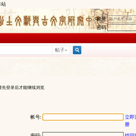
本站
帐号
密码
帖子
搜
索
请先登录后才能继续浏览
帐号:
立即
册
密码:
找回