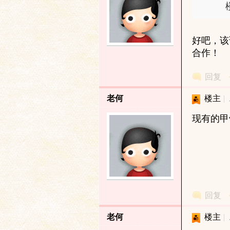
好吧，该
合作！
回复
老何
楼主
|
与
现有的甲
回复
古
老何
楼主
|