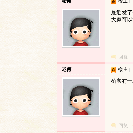
老何
楼主
|
最近发了
学
大家可以
回复
老何
楼主
|
术
确实有一
回复