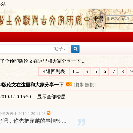
本站
帐号
密码
帖子
搜
了个预印版论文在这里和大家分享一下 ...
返回列表
1 ...
5
6
7
8
9
索
印版论文在这里和大家分享一下
[复制链接]
19-1-20 15:50
|
显示全部楼层
何 发表于 2019-1-20 11:23
好吧，你先把穿越的事情% ...