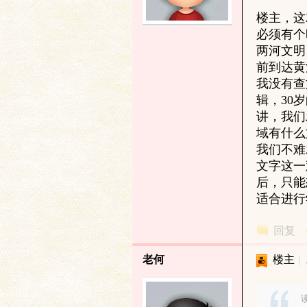
楼主，这
土
必须有个
两河文明
前到达黄
我没有查
辑，30
讲，我们
域有什么
我们不难
文字这一
文
后，只能
适合进行
回复
老何
楼主
|
读
献