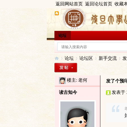
返回网站首页
返回论坛首页
收藏
论坛
论坛
论坛区
新手交流
发
楼主:
老何
发了个预
出
»
›
›
›
读古知今
发表于 20
老