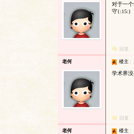
对于一个
守{:15:}
文
回复
老何
楼主
|
学术界没
字
回复
老何
楼主
|