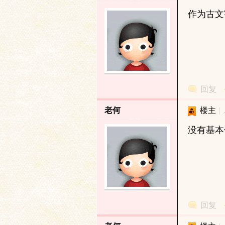
作为古文
研
回复
老何
楼主
|
没有基本
究
回复