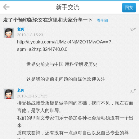
新手交流
回复
发了个预印版论文在这里和大家分享一下
看全部
老何
#
82
2019-1-8 15:23
http://i.youku.com/i/UMzk4NjM2OTMwOA==?
spm=a2hzp.8244740.0.0
世界史前史与中国 用科学解读历史
这是我的史前史问题的自媒体欢迎关注
老何
#
81
2018-12-15 17:25
接受挑战接受质疑是做学问的基础，视而不见，顾左右而
言他，是学人的耻辱。
我们的甲骨文专家们乐于参加各种社会活动确没有一个出
来
质询或答辩，还有没有一点点对自己以及自己专业的尊