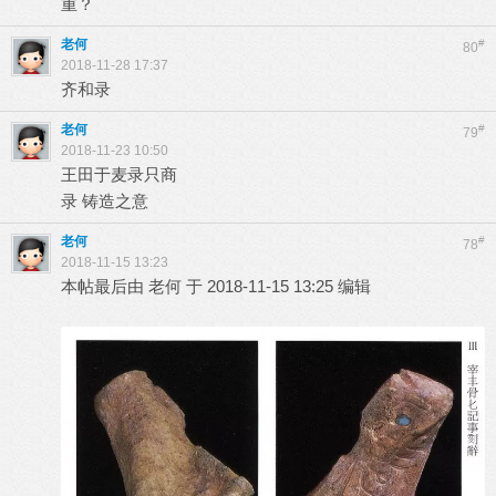
重？
老何
#
80
2018-11-28 17:37
齐和录
老何
#
79
2018-11-23 10:50
王田于麦录只商
录 铸造之意
老何
#
78
2018-11-15 13:23
本帖最后由 老何 于 2018-11-15 13:25 编辑