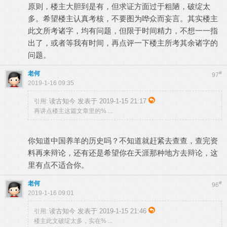
原则，楼主大胆到是有，但求证方面过于粗陋，破绽太
多。希望楼主认真考核，不要图为哗众而妄言。其实楼主
此文所考诸字，均有问题，但限于时间精力，不想一一指
出了，或者等我有时间，再点评一下楼主所考其余诸字的
问题。
老何
#
97
2019-1-16 09:35
读古知今 发表于 2019-1-15 21:17
引用:
再讲点楼主这篇文章里的% ...
你知道中国养羊的历史吗？不知道就赶紧去查查，查完资
料再来辩论，还有还是希望你在天涯那种地方去辩论，这
里有点不适合你。
老何
#
96
2019-1-16 09:01
读古知今 发表于 2019-1-15 21:46
引用:
楼主此文破绽太多，实在% ...