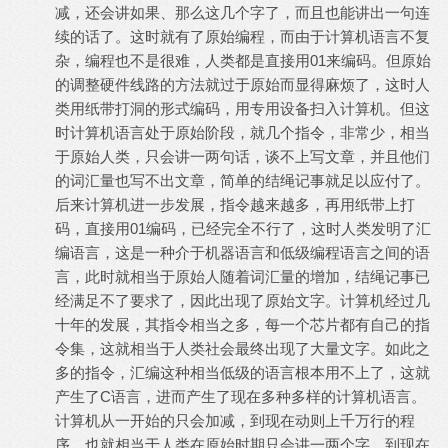
减，还会讲如果、那么这几个字了，而且也能讲出一句连
续的话了。这时就有了原始编程，而由于计算机语言不复
杂，编程也不是很难，人类都是直接用01来编码。但原始
的调整硬件线路的方法就过于原始而显得麻烦了，这时人
类用纸带打洞的形式编码，用专用设备扫入计算机。但这
时计算机语言处于原始阶段，就几个指令，非常少，相当
于原始人类，只会讲一两句话，谈不上写文章，并且他们
的词汇量也写不出文章，简单的结绳记事就足以应付了。
后来计算机进一步发展，指令越来越多，再用纸带上打
码，直接用01编码，已经完全不行了，这时人类发明了汇
编语言，这是一种介于机器语言和低级编程语言之间的语
言，此时就相当于原始人随着词汇量的增加，结绳记事已
经满足不了要求了，因此出现了原始文字。计算机经过几
十年的发展，其指令相当之多，每一个芯片都有自己的指
令集，这就相当于人类社会最终出现了大量文字。如此之
多的指令，汇编这种相当低级的语言根本用不上了，这就
产生了C语言，进而产生了现在多种多样的计算机语言。
计算机从一开始的只会加减，到现在动则上千万行的程
序，也就相当于人类在原始时期只会讲一两个字，到现在