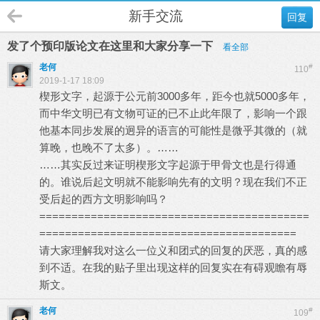
新手交流
回复
发了个预印版论文在这里和大家分享一下
看全部
老何
#
110
2019-1-17 18:09
楔形文字，起源于公元前3000多年，距今也就5000多年，
而中华文明已有文物可证的已不止此年限了，影响一个跟
他基本同步发展的迥异的语言的可能性是微乎其微的（就
算晚，也晚不了太多）。……
……其实反过来证明楔形文字起源于甲骨文也是行得通
的。谁说后起文明就不能影响先有的文明？现在我们不正
受后起的西方文明影响吗？
==========================================
========================================
请大家理解我对这么一位义和团式的回复的厌恶，真的感
到不适。在我的贴子里出现这样的回复实在有碍观瞻有辱
斯文。
老何
#
109