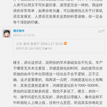
人类可以用文字写长篇巨著。道理是完全一样的。我这样
讲的非常简单，如果你有兴趣，可以随便找点关于计算机
语言发展史、人类语言发展史这类的科普读物，你一定会
有个深刻的印象。
读古知今
#
107
2019-1-17 17:01
老何 发表于 2019-1-17 10:41
引用:
你和天涯上的小粉红没�%8 ...
楼主，讲出这些话，说明你的学术基础实在不扎实。羊产
于哪里无关本文要旨，关键是驯化的时间。由此推导出你
所做的由羊引申出田猎这一结论合不合乎逻辑，正不正
确。这才是重要的。我再讲一点吧，河姆渡遗址出土有陶
羊，其形态显然是家羊，河姆度遗址距今7000~5000年。
类似的证据文献多的是，我也不多说了。楼主，劝你一
句，做学问是扎扎实实的，讲的是以理服人，像你这样不
中听就给人上纲上线，没有什么意思。听说其实你将此文