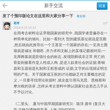
新手交流
回复
发了个预印版论文在这里和大家分享一下
看全部
老何
#
75
2018-9-15 15:14
在用考古材料论证早期国家的研究中 ,我国学者普遍存在一
种简单化的倾向。比如一看到大 型的建筑基址就说是宫殿
,然后就由此推导出一个王甚至一个国家的存在;一见夯土围
墙就是城址 和都邑 ,并力求和文献上的某项记载相对应;一
见厚葬墓就是阶级社会的标志 ,发现陪葬或非正常 死亡的
骨架则被看作是人牲或人殉 ,是进入奴隶社会的证据;青铜
器和玉器就是礼制和王权形成的 证据;文字的出现就证明文
明的产生。关于国家或王权的讨论都缺乏对主要概念的定
义 ,一旦要寻找理论依据时 ,就全盘引用马克思、恩格斯和
摩尔根的语录 ,怎样从考古资料中辨认国家社会形态几乎从
不予以讨论。
《二里头、 夏与中国早期国家研究3》 陈淳 龚辛 (复旦大
学 文物与博物馆学系, 上海 20040303)