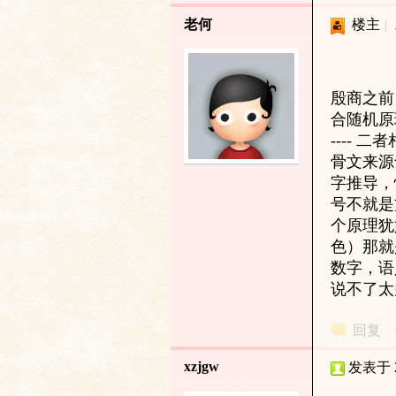
老何
楼主
|
殷商之前
合随机原理。 ----
文
----
骨文来源
字推导，
号不就是
个原理犹
色）那就
数字，语
说不了太
字
回复
xzjgw
发表于 20