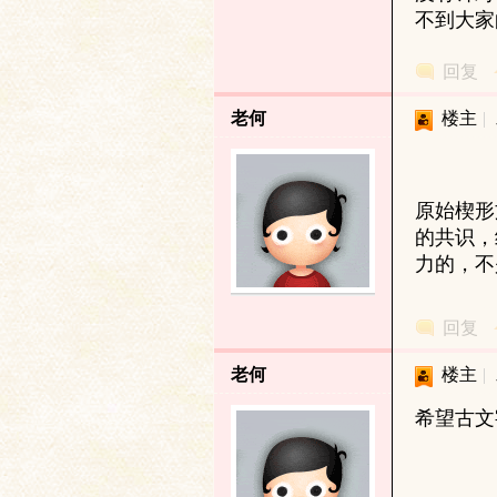
不到大家
学
回复
老何
楼主
|
原始楔形
的共识，
力的，不
术
回复
老何
楼主
|
希望古文