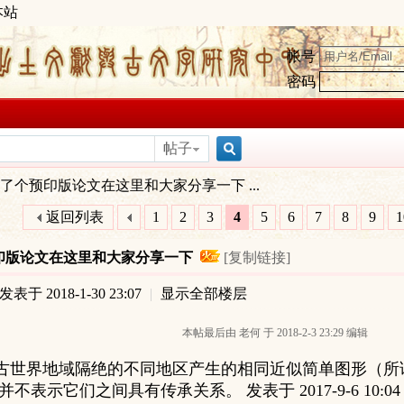
本站
帐号
密码
帖子
搜
了个预印版论文在这里和大家分享一下 ...
返回列表
1
2
3
4
5
6
7
8
9
1
索
印版论文在这里和大家分享一下
[复制链接]
发表于 2018-1-30 23:07
|
显示全部楼层
本帖最后由 老何 于 2018-2-3 23:29 编辑
w 上古世界地域隔绝的不同地区产生的相同近似简单图形（
不表示它们之间具有传承关系。 发表于 2017-9-6 10:04