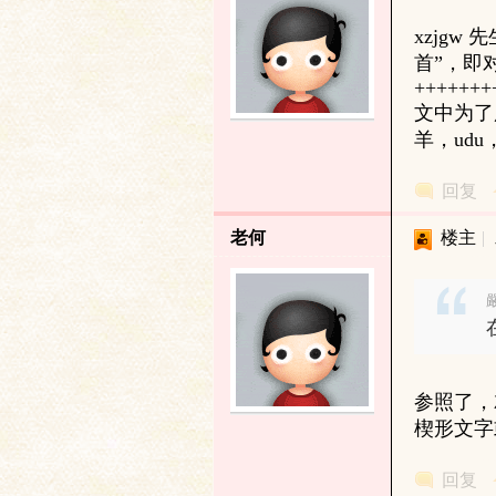
xzjg
首”，即对
+++++++
文中为了
羊，ud
回复
与
老何
楼主
|
嚴
参照了，
楔形文字
古
回复