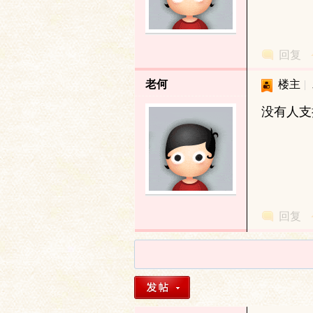
论
回复
老何
楼主
|
没有人支
坛
回复