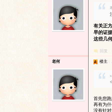
老
研
有关正
早的证
这些几
回复
老何
楼主
|
究
x
<
首先您跑
再有为什
没有针对