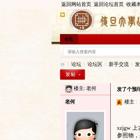
返回网站首页
返回论坛首页
收藏
论坛
论坛
论坛区
新手交流
发
楼主:
老何
发了个预
出
»
›
›
›
老何
楼主
|
xzjg
参照物，并