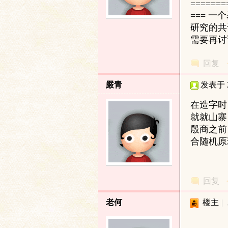
=======
=== 
土
研究的共
需要再讨
回复
嚴青
发表于 20
在造字时
就就山寨
文
殷商之前
合随机原
回复
老何
楼主
|
献