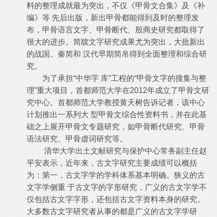
料的整理成就最为突出，不仅《甲骨文合集》及《补
编》等 先后出版，新出甲骨都能得到及时的整理发
布，甲骨语言文字、甲骨断代、殷商史研究都取得了
很大的进步。简牍文字研究成果尤为突出，大批新出
的战国、秦简和 汉代早期简帛得到全面整理和综合研
究。
为了承担“中华字 库”工程的“甲骨文字的搜集与整
理”重大项目，首都师范大学在2012年成立了甲骨文研
究中心。首都师范大学教授黄天树告诉记者，该中心
计划推出一系列大 型甲骨文综合性资料书，并在此基
础之上展开甲骨文专题研究，如甲骨断代研究、甲骨
语法研究、甲骨虚词研究等。
清华大学出土文献研究与保护中心常务副主任赵
平安表示，近年来，古文字研究主要成绩可以概括
为：第一，古文字学的学科体系基本明确。狭义的古
文字学侧重 于古文字的字形研究，广义的古文字学不
仅包括古文字字形，还包括古文字资料本身的研究。
大多数古文字研究者从事的都是广义的古文字学研