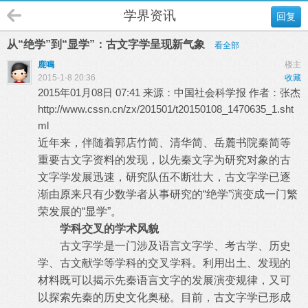
学界资讯
回复
从“绝学”到“显学”：古文字学呈现新气象
看全部
鹿鳴
楼主
2015-1-8 20:36
收藏
2015年01月08日 07:41 来源：中国社会科学报 作者：张杰
http://www.cssn.cn/zx/201501/t20150108_1470635_1.sht
ml
近年来，伴随着郭店竹简、清华简、岳麓书院秦简等
重要古文字资料的发现，以先秦文字为研究对象的古
文字学发展迅速，研究队伍不断壮大，古文字学已逐
渐由原来只有少数学者从事研究的“绝学”演变成一门繁
荣发展的“显学”。
学科交叉的学术风貌
古文字学是一门涉及语言文字学、考古学、历史
学、古文献学等学科的交叉学科。利用出土、发现的
材料既可以揭示先秦语言文字的发展演变规律，又可
以探索先秦的历史文化奥秘。目前，古文字学已形成