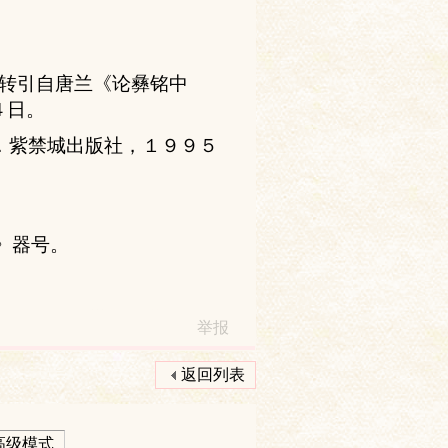
转
引自唐
兰
《
论
彝
铭
中
４日。
．紫禁城出版社，１９９５
。
》器号。
举报
返回列表
高级模式