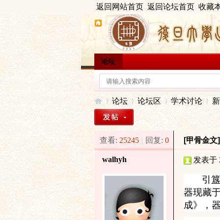
返回网站首页
返回论坛首页
收藏
论坛
论坛
论坛区
学术讨论
新
查看:
25245
|
回复:
0
[甲骨金文
出
»
›
›
›
walhyh
发表于 20
引
器现藏
成》，