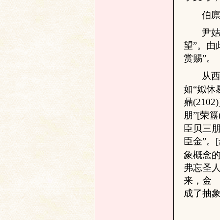
伯
学
尹
望”。
由
赏赐
”。
从
如“姒休
鼎
(2102)
朋
”
[
荣簋
术
臣贝三
臣金
”。
[
象概念
弗忘圣
来，金 
成了抽象