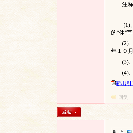
论
注
(
1
)
的“休”
(
2
)
年１０
坛
(
3
)
(
4
)
新出引
回复