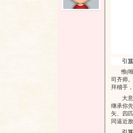
土
引
惟
(
文
司齐师
拜稽手
大
继承你
矢、四
同逼近
引簋
献