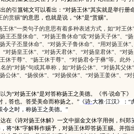
出的引簋铭文可以看出：“对扬王休”其实就是
举行
册
王的赏赐
”的意思，也就是说，“休”是“赏赐”。
扬王休”一类句子的意思有着多种表述方式，如“对王休”
对扬王丕显休命”、“对扬王鲁休命”或“对扬天子休”、“
对扬天子丕显休命”、“对扬天子鲁休命”、“用对扬王休”
、“对扬皇王休”、“对扬天君休”、“对扬皇君休”、“对
对王休于尊”、“扬王休于尊”、“对扬君令于彝”等。此
名的“对扬”句或其单称，如“对扬公休”、“对扬其父休”
永扬公休”、“扬侯休”、“对扬侯休”、“对扬王姜休”、“
。
儒以
为“对扬王休”是对答称扬王之美德。
《书
·
说命下》
对，答也。答受美命而称扬之。
”
《
诗
·
大雅
·
江汉》
：
“
策令之时，称扬王之美德。
”
树
达在《诗对扬王休解》一文中据金文休字用例，纠郑
释，将
“体”字解释作
赐
予，对扬王休即答扬王赐。并指