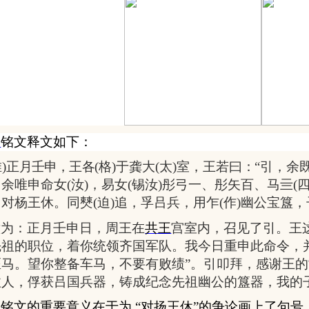
簋
铭文释文如下：
唯
)
正月壬申，王各
(
格
)
于龚大
(
太
)
室，王若曰
：
“
引，余
。余唯申命女
(
汝
)
，易女
(
锡汝
)
彤弓一、彤矢百、马亖
(
，对杨王休。同僰
(
迫
)
追，孚吕兵，用乍
(
作
)
幽公宝簋，
意为：正月壬申日，周王在
共王
宫室内，召见了引。王
先祖的职位，着你统领齐国军队。我今日重申此命令，
匹马。望你整备车马，不要有败绩
”
。引叩拜，感谢王的
敌人，俘获吕国兵器，铸成纪念先祖幽公的簋器，我的
铭文的重要意义在于为 “对扬王休”的争论画上了句号