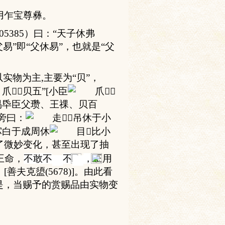
用乍宝尊彝。
05385
）曰：“天子休弗
易”即“父
休易”，也就是“父
以实物为主
,
主要为“贝”，
贝五”
[
小臣
易氒臣父瓒、王祼、贝百
旁曰：
吊休于小
宓白于成周休
小
了微妙变化，甚至出现了抽
王命，
不敢不
不
，
王用
。
[
善夫克盨
(5678)]
。由此看
是，当
赐
予的
赏赐品由实物变