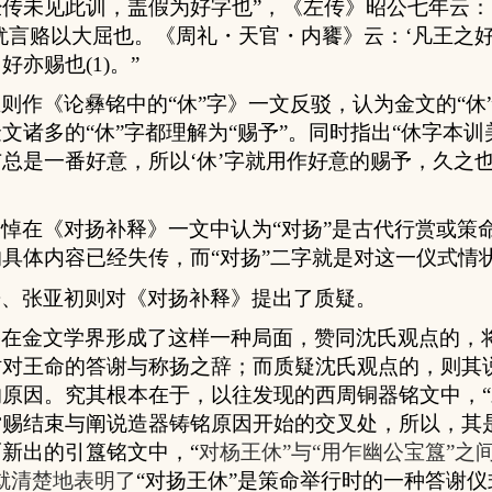
经传
未
见
此
训
，盖假
为
好字也”，《左
传
》昭公七年云：
犹言
赂
以大屈也。《周礼
・
天官
・
内饔》云：‘凡王之
，好亦
赐
也
(
1
)
。”
则作《论彝铭中的“休”字》一文反驳，
认为
金文的“休
文诸多的“休”字都理解为“赐予”。同
时
指出“休字本
训
与
总
是一番好意，所以‘休’字
就用作好意的
赐
予，久之
文悼在《对扬补释》一文中认为“对扬”是古代行赏或策
具体内容已经失传，而“对扬”二字就是对这一仪式情
濡、张亚初则对
《对扬补释》提出
了质疑。
果在金文学界形成了这样一种局面，赞同
沈氏观点的，
时对王命的答谢与称扬之辞；而质疑
沈氏观点的
，则其
的原因。究其根本在于，
以往发现的西周铜器铭文中，
赏赐结束与阐说造器铸铭原因开始的交叉处，所以，其
新出的引簋铭文中，“
对杨王休”与“用乍幽公宝簋”之
就清楚地表明了
“对扬王休”是策命举行时的一种答谢