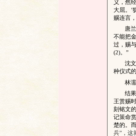
义
，
然
大屈。’
赐连
言
唐兰
不能把金
过
，
赐
文
(
2
)
。”
沈
种仪式的
林
结
王赏赐
字
刻铭文
记策命
楚的。而
兵”，这