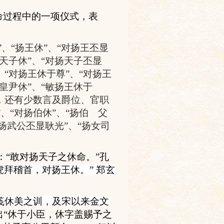
命过程中的一项
仪式
，表
、“扬王休”、“对扬王丕显
扬天子休”、“对扬天子丕显
、“对扬王休于尊”、“对扬王
扬皇尹休”、“敏扬王休于
外，还有少数言及爵位、官职
、“对扬伯休”、“扬伯 父
对扬武公丕显耿光”、“扬女司
：
“
敢对扬天子之休命。
”
孔
虎拜稽首，对扬王休。
”
郑玄
笺休美之训，及宋以来金文
出“休于小臣，休字盖
赐
予之