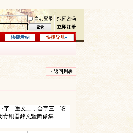
自动登录
找回密码
立即注册
登录
快捷发帖
快捷导航
返回列表
75
字，重文二，合字三。
该
周青銅器銘文暨圖像集