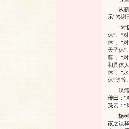
从新
示“
答
谢
“对
休”、“
休”、“
天子休”
与
尊”、“
和具体人
休”、“
休”等等
汉
传曰：
“
笺云：
“
古
杨
家之误