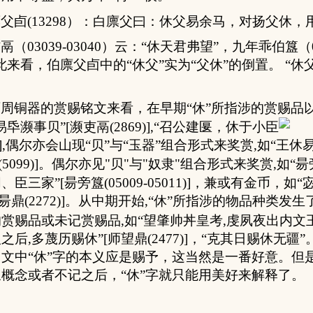
廪父卣
(13298
）：
白廪父曰：休父易余马，对扬父休，
姞鬲
（
03039-03040
）云
：“
休天君弗
望”，
九年
乖伯簋
（
此来看，
伯廪父卣中的“休父”实为“父休”的倒置。 “休父
西周铜器的赏赐铭文来看，在早期“休”所指涉的赏赐品
易氒濒事贝”
[
濒吏鬲
(2869)],
“召公建匽，休于小臣
],
偶尔亦会山现“贝”与“玉器”组合形式来奖赏
,
如“
王休
(5099)]
。偶尔亦见
"
贝
"
与
"
奴隶
"
组合形式来奖赏
,
如“
昜
朋、臣三家
”
[
昜旁簋
(05009-05011)]
，兼或有金币，如“
昜鼎
(2272)]
。从中期开始
,
“休”所指涉的物品种类发生
的赏赐品或未记赏赐品
,
如“望肇帅丼皇考
,
虔夙夜出内文
人之后
,
多蔑历赐休”
[
师望鼎
(2477)]
，“克其日赐休无疆”
文中“
休”字的本义应是
赐
予，
这当然是
一番好意。但
概念或者不记之后，“
休”字
就只能用
美好来解
释
了。