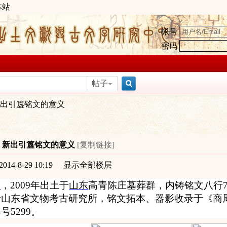
本站
帐号
密码
帖子
搜
出引簋铭文的意义
索
]
新出引簋铭文的意义
[复制链接]
14-8-29 10:19
|
显示全部楼层
簋
，
2009
年出土于
山东
高青陈庄墓葬群，内铸铭文八行
于山东省文物考古研究所，铭文拓本、器影收录于《商
器号
5299
。