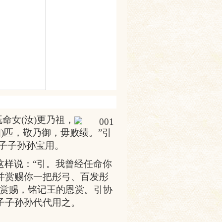
既命女
(
汝
)
更乃祖，
四
)
匹，敬乃御，毋败绩。
”
引
子子孙孙宝用。
这样说：
“
引。我曾经任命你
并赏赐你一把彤弓、百发彤
赏赐，铭记王的恩赏。引协
子子孙孙代代用之。
。