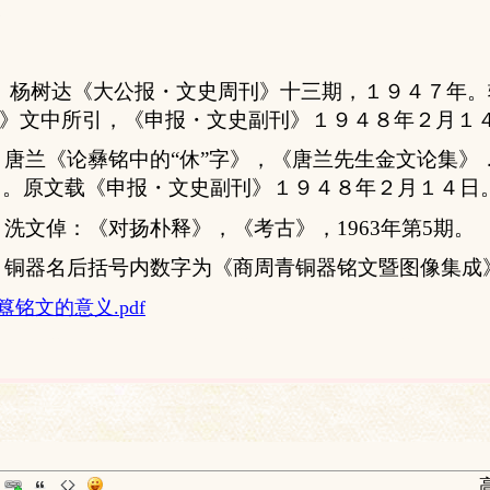
释
、
杨树
达《大公
报
・
文史周刊》十三期，１９４７年。
字》文中所引，《申
报
・
文
史副刊》１９４８年２月１
、
唐
兰
《
论
彝
铭
中的“休”字》，《唐
兰
先生金文
论
集》
月。原文
载
《申
报
・
文
史副刊》１９４８年２月１４日
、
洗文倬：
《
对扬朴释
》
，
《
考古
》
，
1963
年第
5
期。
、铜器名后括号内数字为《商周青铜器铭文暨图像集成
簋铭文的意义.pdf