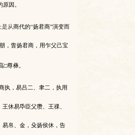
的原因。
上是从
商代的
“
扬君商”演变而
朋，眚扬君商，用乍父己宝
亯□尊彝。
。
商执，易吕二、聿二，执用
，王休易氒臣父瓒、王祼、
，易帛、金，殳扬侯休，告