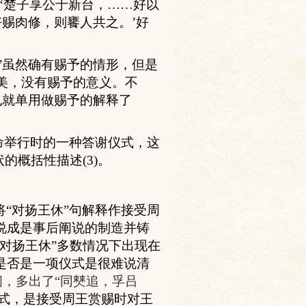
‘楚子享公于新台，……
好以
好赐
肉修，
则
饔人共之。’好
”虽然确有赐予的情形，但
是
美，没有
赐
予的意
义
。不
也就
单
用做
赐
予的解
释
了
命举行时的一种答谢仪式，这
状的概括性描述
(
3
)
。
将
“对扬王休”句解释作接受周
说成是事后阐说的制造并铸
“对扬
王休
”多数情况下出现在
是否是一项仪式是很难说清
间，多出了“同僰追，孚吕
仪式，是接受周王赏赐时对王