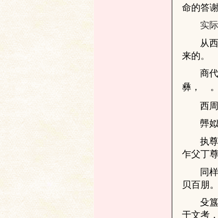
命的答
实际
从
研
来的
。
商
彝，
西
龏
执
究
乍父丁
同
贝百朋
殳
于文考