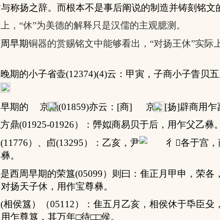
谢与称扬之辞。而根本不是事后阐说的制造并铸刻铭文
上，“休”为美德的解释只是汉儒的主观臆测。
西周早期
铜器的赏赐铭文中能够看出，“对扬王休”实际
代晚期的
小子省壶
(12374)(
4
)
云
：
甲寅，子商小子眚贝五
。
周早期的
京鼎
(01859)
亦云：[商]
京，[扬]辟商用乍
姒方鼎
(01925-01926
）：龏姒商易贝于后，用乍父乙彝
尊
(11776
）、
卣
(13295
）：
乙亥，尹
于宫，
尊彝。
样是西周早期的荣簋
(05099
）则曰：隹正月甲申，
荣各
。对扬天子休，用作宝尊彝
。
簋
(
相侯簋）（
05112
）：隹五月乙亥，相侯休于氒臣殳
，用乍尊簋，其万年
□
待
□□
侯。