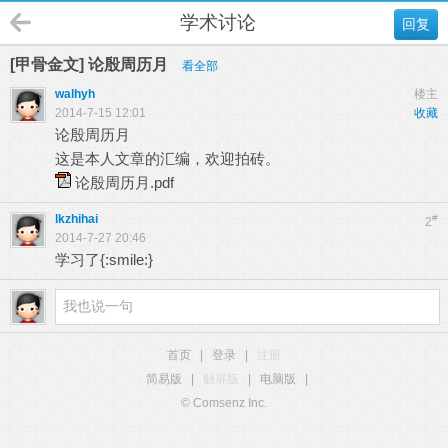
学术讨论
回复
[甲骨金文] 论殷周历月
看全部
walhyh
楼主
2014-7-15 12:01
收藏
论殷周历月
这是本人文章的汇编，欢迎拍砖。
论殷周历月.pdf
lkzhihai
#
2
2014-7-27 20:46
学习了{:smile:}
首页
|
登录
|
注册
简易版
|
触屏版
|
电脑版
|
© Comsenz Inc.