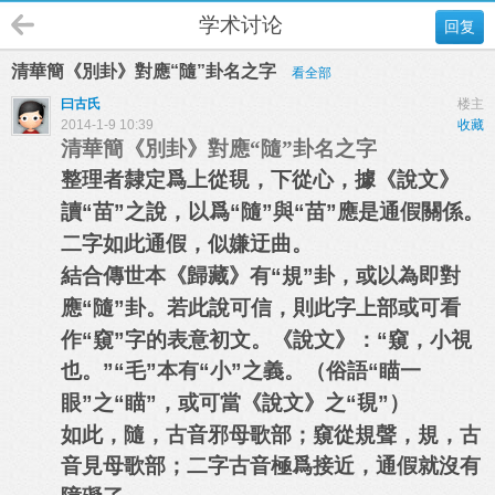
学术讨论
回复
清華簡《別卦》對應“隨”卦名之字
看全部
曰古氏
楼主
2014-1-9 10:39
收藏
清華簡《別卦》對應“隨”卦名之字
整理者隸定爲上從覒
，下從心，據《說文》
讀“苗”之說，以爲“隨”與“苗”應是通假關係。
二字如此通假，似嫌迂曲。
結合傳世本《歸藏》有“規”卦，或以為即對
應“隨”卦。若此說可信，則此字上部或可看
作“窺”字的表意初文。
《說文》：“窺，小視
也。”“毛”本有“小”之義。（俗語“瞄一
眼”之“瞄”，或可當《說文》之“
覒
”）
如此，隨，古音邪母歌部；窺從
規聲，規，古
音見母歌部；二字古音極爲接近，通假就沒有