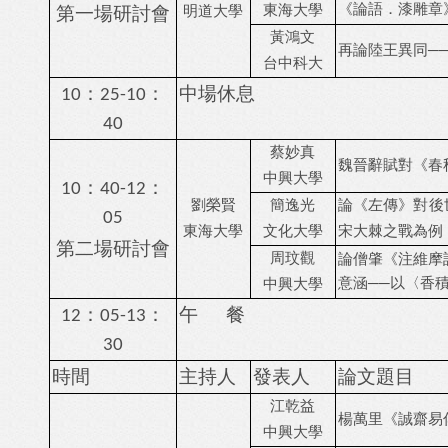
第一場研討會
《論語．漆雕章
東海大學
明道大學
黃鴻文
再論陸王異同
─
台中科大
：
：
中場休息
10
25-10
40
蔡妙真
魏晉辭賦對《春
中興大學
：
：
10
40-12
劉榮賢
簡逸光
論
《左傳》對後
05
東海大學
文化大學
宋大棘之戰為例
第二場研討會
周玟觀
論僧肇《注維摩
意涵
──
以〈香
中興大學
：
：
午
餐
12
05-13
30
時間
主持人
發表人
論文題目
江乾益
楊萬里
《
誠齋易
中興大學