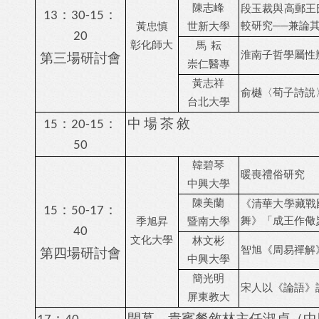
陳志峰
段玉裁與高郵王
：
：
13
30-15
較研究
──
兼論
黃忠慎
世新大學
20
彰化師大
馬
耘
第三場研討會
淮南子哲學屬性
崇仁醫專
黃志祥
俞樾〈荀子詩說
台北大學
：
：
中
場
茶
敘
15
20-15
50
韓碧琴
暖喪禮俗研究
中興大學
陳美蘭
《清華大學藏戰
：
：
15
50-17
舞》「成王作儆
季旭昇
暨南大學
40
文化大學
林文彬
第四場研討會
智旭
《周易禪解
中興大學
簡光明
宋人以《論語》
屏東教大
：
閉幕、貴賓餐敘
林主任淑貞（中