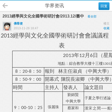
学界资讯
回复
2013經學與文化全國學術研討會/2013.12/臺中
看全部
佛客使
楼主
2013-11-26 18:47
收藏
經學與文化全國學術研討會
會議議程
2013
表
年
月
日（星
2013
12
6
地點：綜合教學大樓十三樓
1301
：
：
報到
林主任淑貞
（中興大學）
8
20-8
50
：
：
開幕式
陳院長淑卿
（中興大學
8
50-9
00
時間
主持人
發表人
論文題目
劉錦賢
子夏之學行述論
中興大學
：
：
張麗珠
9
00-10
25
蔡家和
漢宋之間
──
船