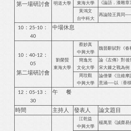
第一場研討會
《論語．漆雕章
東海大學
明道大學
黃鴻文
再論陸王異同
─
台中科大
：
：
中場休息
10
25-10
40
蔡妙真
魏晉辭賦對《春
中興大學
：
：
10
40-12
劉榮賢
簡逸光
論
《左傳》對後
05
東海大學
文化大學
宋大棘之戰為例
第二場研討會
周玟觀
論僧肇《注維摩
意涵
──
以〈香
中興大學
：
：
午
餐
12
05-13
30
時間
主持人
發表人
論文題目
江乾益
楊萬里
《
誠齋易
中興大學