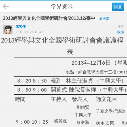
学界资讯
回复
2013經學與文化全國學術研討會/2013.12/臺中
看全部
佛客使
楼主
2013-11-26 18:47
收藏
經學與文化全國學術研討會
會議議程
2013
表
年
月
日（星
2013
12
6
地點：綜合教學大樓十三樓
1301
：
：
報到
林主任淑貞
（中興大學）
8
20-8
50
：
：
開幕式
陳院長淑卿
（中興大學
8
50-9
00
時間
主持人
發表人
論文題目
劉錦賢
子夏之學行述論
中興大學
：
：
張麗珠
9
00-10
25
蔡家和
漢宋之間
──
船