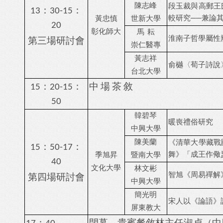
陳志峰
段玉裁與高郵王
：
：
13
30-15
較研究
──
兼論
黃忠慎
世新大學
20
彰化師大
馬
耘
第三場研討會
淮南子哲學屬性
崇仁醫專
黃志祥
俞樾〈荀子詩說
台北大學
：
：
中
場
茶
敘
15
20-15
50
韓碧琴
暖喪禮俗研究
中興大學
陳美蘭
《清華大學藏戰
：
：
15
50-17
舞》「成王作儆
季旭昇
暨南大學
40
文化大學
林文彬
第四場研討會
智旭
《周易禪解
中興大學
簡光明
宋人以《論語》
屏東教大
：
閉幕、貴賓餐敘
林主任淑貞（中