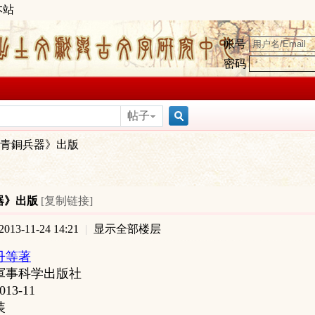
本站
帐号
密码
帖子
搜
青銅兵器》出版
索
器》出版
[复制链接]
13-11-24 14:21
|
显示全部楼层
丹等著
軍事科学出版社
013-11
装