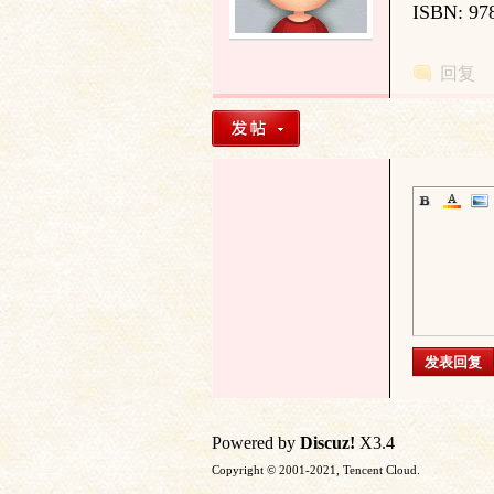
ISBN:
97
土
回复
文
发表回复
Powered by
Discuz!
X3.4
Copyright © 2001-2021, Tencent Cloud.
献