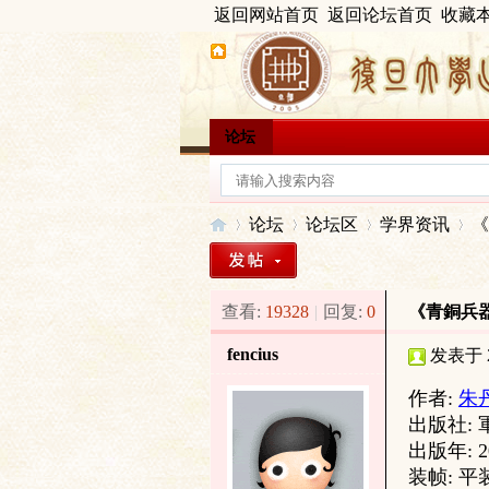
返回网站首页
返回论坛首页
收藏
论坛
论坛
论坛区
学界资讯
《
查看:
19328
|
回复:
0
《青銅兵
出
»
›
›
›
fencius
发表于 20
作者
:
朱
出版社:
出版年:
2
装帧:
平