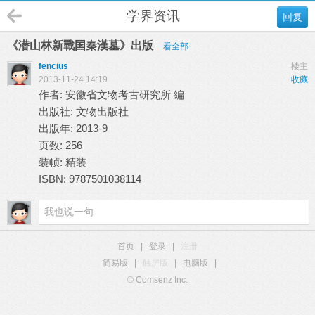
学界资讯
回复
《潜山林新戰国秦漢墓》出版
看全部
fencius
楼主
2013-11-24 14:19
收藏
作者
:
安徽省文物考古研究所 編
出版社:
文物出版社
出版年:
2013-9
页数:
256
装帧:
精装
ISBN:
9787501038114
首页
|
登录
|
注册
简易版
|
触屏版
|
电脑版
|
© Comsenz Inc.