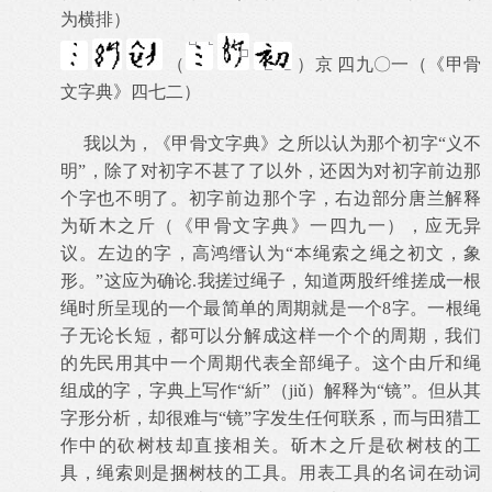
为横排）
（
）京 四九〇一（《甲骨
文字典》四七二）
我以为，《甲骨文字典》之所以认为那个初字“义不
明”，除了对初字不甚了了以外，还因为对初字前边那
个字也不明了。初字前边那个字，右边部分唐兰解释
为斫木之斤（《甲骨文字典》一四九一），应无异
议。左边的字，高鸿缙认为“本绳索之绳之初文，象
形。”这应为确论
.
我搓过绳子，知道两股纤维搓成一根
绳时所呈现的一个最简单的周期就是一个
8
字。一根绳
子无论长短，都可以分解成这样一个个的周期，我们
的先民用其中一个周期代表全部绳子。这个由斤和绳
组成的字，字典上写作“紤”（
ji
ǔ）解释为“镜”。但从其
字形分析，却很难与“镜”字发生任何联系，而与田猎工
作中的砍树枝却直接相关。斫木之斤是砍树枝的工
具，绳索则是捆树枝的工具。用表工具的名词在动词