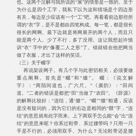
也。这两个注解与我所说的“展”的情形是一致的。至于
为什么是四个工字，我私下以为这和猎场是个四边形
有关，每边至少应该有一个“工”吧。再看看前边那些所
谓的“衣”字，是不是都由四笔构成。每一笔，都是很长
很长的网啊。最下边就是将网展开的两个人，而且只
能是两个人。少了不行，多了没用。这让我想起许慎
训“衣” 字中的“像覆二人之形”了。错就错在他把网当
做了衣服，才出了这样的笑话。
（三）关于畷字
再说架设网子。有几个字与此密切相关，必须要做
重点阐释。首先是“畷”和“缀”。 畷：《说文解
字》：“两陌间道也，广六尺。”《廣韵》：“田间
道。”二者的错误是都把“田”当做了“农田”。《辞源》
的解释比较好：“连结，通‘缀’”。“畷”“缀”相通，应该
是没有疑问的，因为它们的右边是相同的“叕”字，“连
结”的意思就有此字而来。上下两双手怎么能“会”出“连
结”的意思来呢？你系过鞋带、系过腰带吗？只用一只
手是不行的，必须用双手。为什么？无论鞋带还是腰