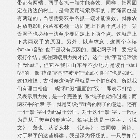
带都有两端，两手各抓一端才能奏效。同样，把网固
定在路边的树上，是需要用绳索系牢的，而绳索也是
有两端的，当然需要双手各抓一端才能奏效。就像农
村放电影时的幕布必须一边固定上下两个点才行，架
设网子也必须一边至少要固定上下两个点。这就是上
下共两双手的原因。另外，以声求意，这两个字读
作“
zhu
ì音坠”也不是没有原因的。固定网子时，要把绳
索打个结，抓住两端用力拽才行。这个“拽”字普通话读
作“
zhu
à
i
”，但它在我国山东等不少地方是读作“
zhu
ì
坠”的。像“摔跤”的“摔”被读作“
shu
ī水 阴平”也是如此。
这也难怪，古时候这俩韵母就是一个韵部的。所以我
们有理由相信，“畷”和“缀”里面的“双”，即表示打结，
又表示用力拽，是一个完整的“系”绳子的动作过程；而
两双手的“叕”字，就是架设捕野兽的网子的意思。还有
一个“攀”字可为此做个旁证。对于这个“攀”字，一般认
为是从手樊声的形声字。攀字上边是一棥字，《说
文》：藩也，从爻从林。《汉典》：古同樊，篱笆。
对于攀字的这些解读，我是深为怀疑的。一只手如何