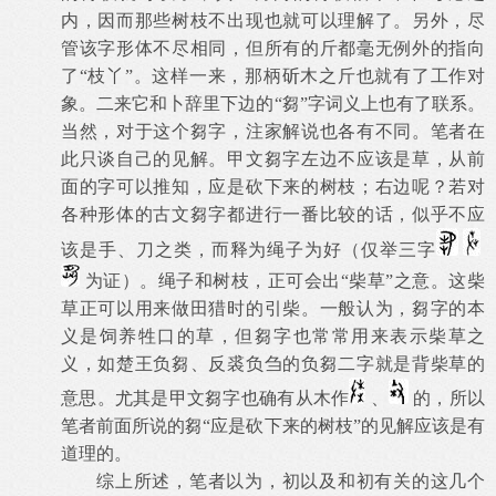
内，因而那些树枝不出现也就可以理解了。另外，尽
管该字形体不尽相同，但所有的斤都毫无例外的指向
了“枝丫”。这样一来，那柄斫木之斤也就有了工作对
象。二来它和卜辞里下边的“芻”字词义上也有了联系。
当然，对于这个芻字，注家解说也各有不同。笔者在
此只谈自己的见解。甲文芻字左边不应该是草，从前
面的字可以推知，应是砍下来的树枝；右边呢？若对
各种形体的古文芻字都进行一番比较的话，似乎不应
该是手、刀之类，而释为绳子为好（仅举三字
为证）。绳子和树枝，正可会出“柴草”之意。这柴
草正可以用来做田猎时的引柴。一般认为，芻字的本
义是饲养牲口的草，但芻字也常常用来表示柴草之
义，如楚王负芻、反裘负刍的负芻二字就是背柴草的
意思。尤其是甲文芻字也确有从木作
、
的，所以
笔者前面所说的芻“应是砍下来的树枝”的见解应该是有
道理的。
综上所述，笔者以为，初以及和初有关的这几个