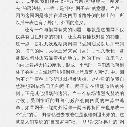
语，似乎跟我们现在某些方言所说“锄地去”“割麦子
去”的语法特点一样，是“张挂网子去”的意思。当然，
因为这围网是张挂在猎场四周道路外侧的树上的，所
以后来表也有了外部、外面的意义。
还有一个与架网有关的问题，那就是这围网不仅
仅具有阻拦野兽的功能，还应具有捕获野兽的功能。
这一点，是我几次观察架网捕鸟受到启发以后所想到
的。捕鸟的网，大概三米来宽（高），七八米长，常
常架在树林边紧靠着树的地方。网的下端，在来鸟方
向向上卷起大约
20
厘米，形成一个“兜”。鸟们想飞落到
林子的树上自然就可能撞到网上然后落入网“兜”中。因
为不会垂直往上飞所以就很难逃掉。这些见识使我自
然联想到猎场四周的网子。网子架在猎场道路的外
侧，正是其他猎场的边沿。当一个猎场遭烈火焚烧的
时候，受到惊吓的野兽们必然会向四周的林莽中逃
窜，如果网子下端向外延伸一两米再折回来也形成一
个“兜”的话，野兽钻进去被缠住是很难倒退出来的。这
就是人们常说的“自投罗网”吧。《甲骨文字典》的“网