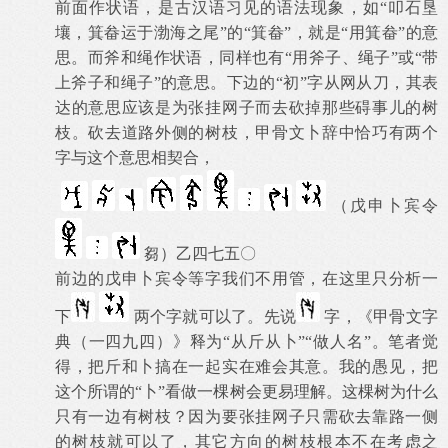
前面作状语，是古汉语习见的语法现象，如“叩石垦
壤，箕畚运于渤海之尾”的“箕畚”，就是“用箕畚”的意
思。而斧和绳作状语，同样也有“用斧子、绳子”或“带
上斧子和绳子”的意思。下边的“初”字从网从刀，其表
达的意思应该是为张挂网子而去砍掉那些碍事儿的树
枝。砍去道路外侧的树枝，甲骨文卜辞中恰巧有两个
字与这个意思相契合，
（戊申卜宾令
芻）乙四七五〇
前边的戊申卜宾令等字我们不用管，在这里只分析一
下
两个字就可以了。先说
字，《甲骨文字
典（一四九四）》释为“从斤从卜”“做人名”。笔者觉
得，把斤和卜搞在一起实在难会其意。我的愚见，把
这个所谓的“卜”看做一棵树会更易理解。这棵树为什么
只有一边有树枝？因为要张挂网子只需砍去靠路一侧
的树枝就可以了，其它方向的树枝根本不在考虑之