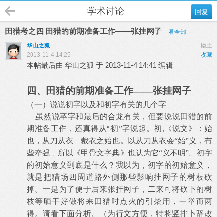
学术讨论
回复
田猎考之四 田猎的前期准备工作——张挂网子
看全部
华山之狐
楼主
2013-11-4 14:25
收藏
本帖最后由 华山之狐 于 2013-11-4 14:41 编辑
四、田猎的前期准备工作——张挂网子
（一）说说初字以及和初字有关的几个字
虽然说卒字和最后的合龙有关，但要说说田猎的前
期准备工作，还真得从“初”字说起。初
,
《说文》：始
也，从刀从衣，裁衣之始也。以从刀从衣会“始”义，有
些牵强，所以《甲骨文字典》也认为它“义不明”。初字
的初始意义到底是什么？我以为，初字的初始意义，
就是把猎场四周道路外侧那些影响挂网子的树枝砍
掉。一是为了便于后来张挂网子，二来可将砍下的树
枝等晒干好做将来田猎时点火的引柴用，一举而两
得。请看下面分析。（为行文方便，特将竖排卜辞改