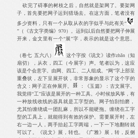
砍完了碍事的树枝之后，自然就是架网了。要架网
子，首先要把网子运到猎场去。在这方面，笔者没有
多少资料，只有一个从取从衣的字似乎与此有关“
”（《古文字类编》
970
）。运到以后自然要把网子伸展
开来，金文里有一个“展”字，表示的就是这个意思。
（卷七
五六八）
这个字按《说文》读作
zh
ǎ
n
（知
扇切），从衣，四工（今展字）声。笔者以为，这应
该是个会意字。由网、四工、二人组成。“网”字上部呈
重叠状，左下呈展开状，非常形象的显示了这个字的
含义：网子正在伸展开。
：《玉篇》：古文展字。
我觉得“工”应该是展开的一种工具。小时候放风筝，有
一种放线收线的器具就是工字型的。网子怕刮怕磨，
尤其怕缠绕成一团乱麻，所以不能硬拖。缠绕在工字
型的工具上，就能得到有效的保护。需要展开时，左
右一边一人，两手抬起工字两端，一下一下地翻转就
可以了。《说文》展，转也。《广雅》展，转，反侧