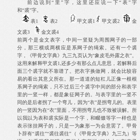
前边说到“里”字，这里还应说一下“表”字
和“裘”字。
表
1
表
2
甲文裘
1
甲文裘
2
金
文裘
3
金文裘
4
前两个是金文表字，中间一竖疑为周围网子的一部
分，那三横或两横应是系网子的绳索。还有一个裘
字，《甲骨文字典》九三九页认为“象皮毛外露之衣”。
这用来解释甲文裘
1,
还多少有那么点儿意思，若解释后
面三个裘字就不靠谱了。把衣字换做网，就会比较容
易的看出其意义所在。那一道道的短杠儿正像一根根
系网子的绳索，只不过后三个裘字中间的部分和表字
里的一竖一样，都是象征网子的。与表字里的一竖不
同的是后者拐了一个弯儿，因为“衣”是拐弯儿的。表里
的一竖因为在“衣”里面，不用拐弯儿也不致被误解。所
以我以为表和裘实际是一个字，和畷缀等字一样也是
表示张挂网子的，只是一为象形一为会意罢了。甲骨
卜辞有“裘往”“裘往裘往”（《甲骨文字典》九三九）等