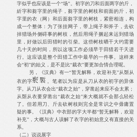
字似乎也应该是一个“场”。初字的刀和后面两字的斤，
紤字和芻字里的绳子，芻字里的树枝和前面的斤，初
字里的衣（网）和后面芻字里的树枝，紧密相连，构
成一个整体：为了张挂网子，带上绳子和斧子，去砍
掉猎场外侧碍事的树枝，然后用绳子捆起来运到猎场
里，好做以后田猎时的引柴。这些树枝晒干大约需要
几十天的时间，所以这项工作必须早于田猎若干天进
行。这应该是整个田猎工作中最早的一件事。这样来
会“初”的始义，是不是比“裁衣”要更加合情合理呢。
另，《汉典》有一“暂无解释，欢迎补充”从斲从
衣的字
。笔者以为应是从刀从衣的初字的异体
字。从刀从衣会出“裁衣之始”，穿凿起来应不会太累；
从斲从衣要穿凿出“裁衣之始”来大概就不会那么轻松
了。但若用刀、斤去砍树枝则完全是常识之中毋庸置
疑的事。《汉典》中衣部的字大半都“暂无解释，欢迎
补充”，大概与古人误解了衣字的初始意义有直接的关
系。
（二）说说展字