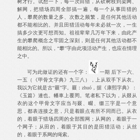
树才行。试想一下，每一次田猎，从砍树枝到架网、
解网，把猎场四周全部搞一遍，每一个从事田猎的
人，攀爬的数量之多、次数之频繁，是任何其他活动
都不能相比的。并且田猎活动每年未必就一次，一生
搞多少次更可想而知。祖祖辈辈几万年下来，由此产
生的攀爬概念之牢固之深刻，则是任何其他活动都不
能相比的。所以，“攀”字由此项活动产生，也应在情理
之中。
可为此做证的还有一个字：
一期 后下一六、
一五（《甲骨文字典》九三八），上从双手下从衣。
我以为它就是古“罬”字。罬：
zhu
ó，据《康熙字典》：
《玉篇》連也。幡車上覆罔。笔者私下以为，从叕从
衣的这个甲骨文字应当与罬、畷、缀三字是一个意
思，都表连接之意，只是着眼点有所不同而已。从衣
的，着眼于猎场四周的全部围网；从网的，着眼于一
个网子；从田的，着眼于其目的是田猎活动；从丝
的，着眼于系网的绳索。