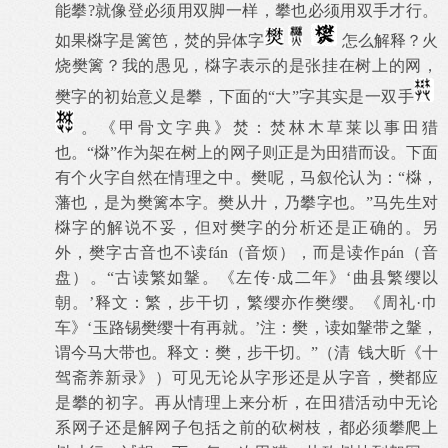
能攀
?
就像登必须用双脚一样，攀也必须用双手才行。
如果棥字是篱笆，焚的异体字
怎么解释？火
烧樊篱？我的愚见，棥字表示的是张挂在树上的网，
樊字的初始意义是攀，下面的“大”字其实是一双手
。《甲骨文字典》焚：焚林木草莱以事田猎
也。“棥”作为架在树上的网子则正是为田猎而设。下面
有个火字自然在情理之中。樊呢，马叙伦认为：“棥，
藩也，是为樊篱本字。樊从廾，乃攀字也。”马先生对
棥字的解说不妥，但对樊字的分析还是正确的。另
外，樊字古音也不读
f
á
n
（音烦），而是读作
p
á
n
（音
盘）。“古读繁如鞶。《左传·成二年》‘曲县繁缨以
朝。’释文：繁，步干切，繁缨亦作樊缨。《周礼·巾
车》‘玉路锡樊缨十有再就。’注：樊，读如鞶带之鞶，
谓今马大带也。释文：樊，步干切。”（清
钱大昕《十
驾斋养新录》）可见无论从字形还是从字音，樊都应
是攀的初字。再从情理上来分析，在田猎活动中无论
系网子还是解网子包括之前的砍树枝，都必须攀爬上