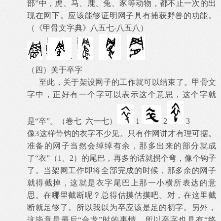
部”中，虎、马、鹿、兔、豕等动物，都不止一次的出
现在网下。应该能够证明网子具有捕获野兽的功能。
（《甲骨文字典》八五七
-
八五八）
（四）关于卒字
至此，关于架设网子的工作就可以结束了。甲骨文
字中，正好有一个字可以表示这个意思，这个字就
是“卒”。（卷七
六一七）
1
2
3
像
3
这样带钩的衣字不少见。只有作网讲才有理可据。
准备的网子当然会绰绰有余，那多出来的部分就成
了“衣”（
1
、
2
）的尾巴，再多的话就拐个弯，像个钩子
了。当架网工作即将全部完成的时候，那多余的网子
就得截掉，这就是衣字尾巴上那一小横所表达的意
思。在哪里截断呢？总得估摸估摸吧。对，在这里截
断就足够了。所以我以为卒应该是足的初字。另外，
这毕竟是最后“合龙”时的事情，所以卒字也具有“终