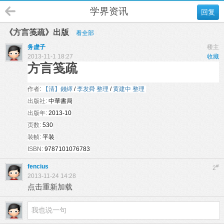
学界资讯
回复
《方言笺疏》出版
看全部
务虚子
楼主
2013-11-1 18:27
收藏
方言笺疏
作者
:
【清】錢繹
/
李发舜 整理
/
黄建中 整理
出版社:
中華書局
出版年:
2013-10
页数:
530
装帧:
平装
ISBN:
9787101076783
fencius
#
2
2013-11-24 14:28
点击重新加载