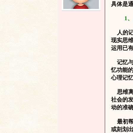
具体是
土
1
、
人的记
现实思
运用已
记忆与
忆功能
文
心理记
思维离
社会的
动的准
最初帮
或刻划
献