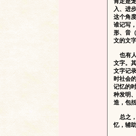
肯定是
入、进
学
这个角
谁记写
形、音
文的文
也有人
文字。
文字记
术
时社会
记忆的
种发明
造，包
总之，
忆，辅