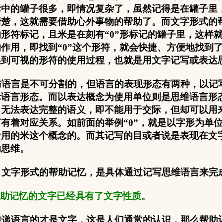
际中的罐子很多，即情况复杂了，虽然记得是在罐子里
清楚，这就需要借助心外事物的帮助了。而文字形式的
形符标记，且米是在刻有“
0
”形标记的罐子里，这样
作用，即找到“
0
”这个形符，就会快捷、方便地找到
换到可视的形符的使用过程，也就是用文字记写或表达
语言是不可分割的，但语言的表现形态有两种，以记
际语言形态。而以表达概念为使用单位则是思维语言形
，无法表达完整的语义，即不能用于交际，但却可以用
有着对应关系。如前面的举例“
0
”，就是以字形为单
食用的米这个概念的。而其记写的目或者说是表现在文
助思维。
文字形式的帮助记忆，是具体通过记写思维语言来完
助记忆的文字已经具有了文字性质。
递语言的才是文字，这是人们通常的认识，那么帮助