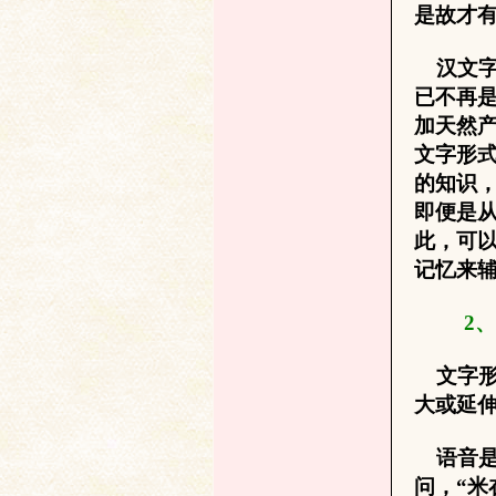
是故才
汉文字
已不再
加天然
文字形
的知识
即便是
与
此，可
记忆来
2
、
文字形
大或延
古
语音是
问，“