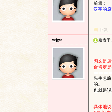
前篇：
汉字的原
回复
xzjgw
发表于 20
陶文是属
合肯定是
=======
先生忽略
的。
也就是说
具体地说