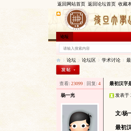
返回网站首页
返回论坛首页
收藏
论坛
论坛
论坛区
学术讨论
最
查看:
23099
|
回复:
4
最初汉字
出
»
›
›
›
杨一光
发表于 20
文/杨一
最初汉