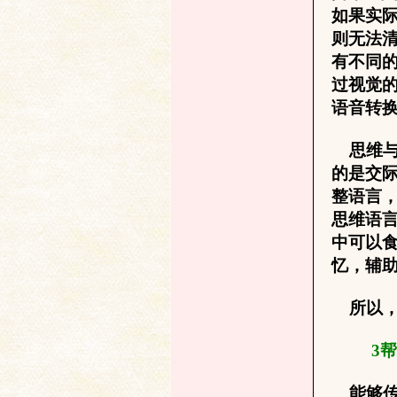
如果实
则无法
有不同的
过视觉的
语音转
文
思维与
的是交
整语言
思维语言
中可以
忆，辅
所以，
字
3
帮
能够传