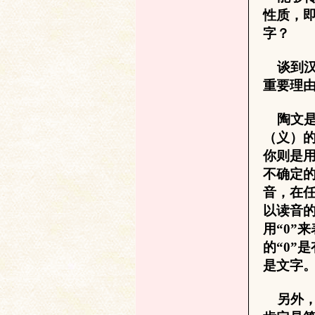
性质，
字？
谈到汉
研
重要理
陶文是
（义）的
你则是用
不确定
音，在
以读音
究
用“
0
”
的“
0
”
是文字
另外，