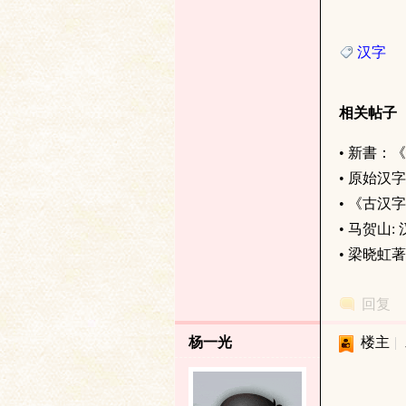
论
汉字
相关帖子
•
新書：《
•
原始汉字
坛
•
《古汉字
•
马贺山:
•
梁晓虹著
回复
杨一光
楼主
|