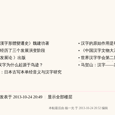
漢字形體變遷史》魏建功著
•
汉字的原始作用是
经历了三个发展演变阶段
•
《中国汉字文物大
发展论 》出版
•
世界汉字学会第二
开/2014.8.25-28/
 汉字为什么起源于鸟迹？
•
马贺山：汉字——
：日本古写本单经音义与汉字研究
发表于 2013-10-24 20:49
|
显示全部楼层
本帖最后由 杨一光 于 2013-10-24 20:52 编辑