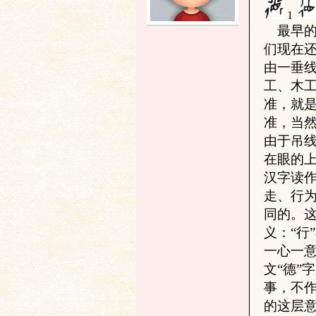
1
最早的
土
们现在还
由一垂线
工、木
准，就
准，当
由于吊线
在眼的
文
汉字读
走、行
同的。
义：“行
一心一意
文“德”
事，不
的这层
献