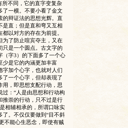
有所不同，它的直字变复杂
多了一横。不要小看了金文
素的辩证法的思想光辉。直
不是直；但是直和弯又互相
在都以对方的存在为前提。
但为了防止喧宾夺主，又在
初只是一个圆点。古文字的
字（字
3
）的下面多了一个心
至少是它的内涵更加丰富
德字加个心字，也就对人们
多了一个心字，但却表现了
作用，即思想支配行动，思
说过：“人是由思想和行动构
和推崇的行动，只不过是行
，是相辅相承的，所谓口咏实
多了。不仅仅要做到“目不斜
，更不能心生恶念，即使有贼