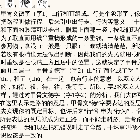
2
3
4
5
甲骨文德字（字
1
）由行和直组成。行是个象形字，
把路程叫做行程。后来引申出行走、行为等意义。“十
和下面的眼睛可以会出。眼睛上面那一竖，按我们现在
工为了取直而用线吊重物形成的一条垂线。一条线直不
是参照物，拿眼（一般是一只眼）一瞄就清清楚楚。所
然若没有眼睛也无法做出判断，因此我们的先民就用眼
时垂线是在眼睛上方且居中的位置，这就决定了甲骨文
上面并且居中。甲骨文德字（字
2
）由“行”简化成了“彳
作
chì
，和亍（
chù
）在一起，也有行走的意思。以双立
为的，如得、役、待、往、徙等等。所以，字
2
的双立
这样，通过对甲骨文德字（字
1
字
2
）的分析，我们大体
”在这里表示走路的的意思，甲骨文“德”字要表达的意
去实现你的既定目标。也许后来“行”引申为“行为”，
字所要表达的意思就成为走正路，而不能走斜路、走弯
作奸犯科。我们现在把犯错误叫走了弯路，干坏事叫做
意思应该是一致的。