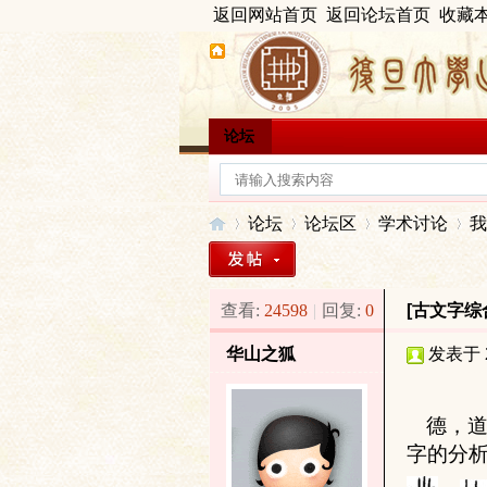
返回网站首页
返回论坛首页
收藏
论坛
论坛
论坛区
学术讨论
我
查看:
24598
|
回复:
0
[古文字综
出
»
›
›
›
华山之狐
发表于 20
德，道
字的分