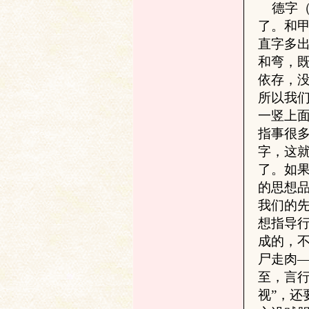
德字（
了。和
直字多
和弯，
依存，
所以我
一竖上
指事很
与
字，这
了。如
的思想
我们的
想指导
成的，
尸走肉
古
至，言
视”，还