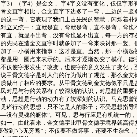
字
3
）（字
4
）是金文 。字
4
字义没有变化，仅仅字形
甲骨文直字相比，金文直字下边多了一弯，上边的一竖
出的这一弯，它表现了我们上古先民的智慧，闪烁着朴
既对立又统一：直就是直，弯就是弯，直不是弯，弯也
没有直，就显不出弯，没有弯也显不出直，每一方的存
们的先民在造金文直字时就多加了一弯来映衬那一竖。
面加了一小横用来指事：这才是直。当然，那一小横起
多都是用一圆点来表示的。后来才逐渐改变了模样。德
就不仅使字形发生了改变，也使字的意义发生了变化，
果说甲骨文德字是对人们的行为做出了规范，那么金文
品质做出了相应的要求。从甲骨文德到金文德似乎只是
先民对思与行的关系有了较深刻的认识，对思想的重要
行动，思想是行动的动力有了较深刻的认识。马克思曾
不见诸行动的思想，只不过是人的影子；不受思想指导
——没有灵魂的躯体”。可见，思与行应是有机统一的
行如一。由此看来，金文德字比甲骨文德字境界就高得
要做到“心无旁骛”；不仅要不做坏事，还要不生杂念