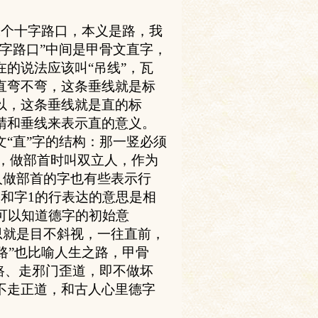
像个十字路口，本义是路，我
字路口”中间是甲骨文直字，
的说法应该叫“吊线”，瓦
直弯不弯，这条垂线就是标
以，这条垂线就是直的标
睛和垂线来表示直的意义。
“直”字的结构：那一竖必须
”，做部首时叫双立人，作为
人做部首的字也有些表示行
人和字
1
的行表达的意思是相
可以知道德字的初始意
思就是目不斜视，一往直前，
“路”也比喻人生之路，甲骨
路、走邪门歪道，即不做坏
不走正道，和古人心里德字