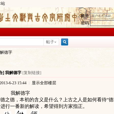
本站
帐号
密码
帖子
搜
解德字
索
合]
我解德字
[复制链接]
13-6-23 15:44
|
显示全部楼层
我解德字
德之德，本初的含义是什么？上古之人是如何看待“德
析进行一番新的解读，希望得到方家指正。