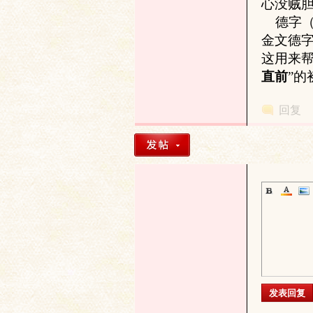
心没贼
德字（
金文德字
这用来
直前
”
文
回复
字
发表回复