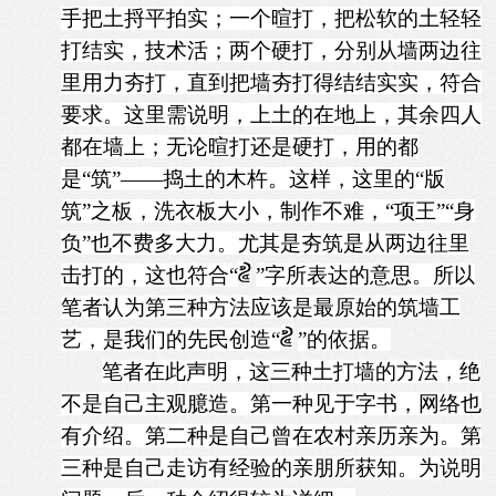
手把土捋平拍实；一个暄打，把松软的土轻轻
打结实，技术活；两个硬打，分别从墙两边往
里用力夯打，直到把墙夯打得结结实实，符合
要求。这里需说明，上土的在地上，其余四人
都在墙上；无论暄打还是硬打，用的都
是“筑”——捣土的木杵。这样，这里的“版
筑”之板，洗衣板大小，制作不难，“项王”“身
负”也不费多大力。尤其是夯筑是从两边往里
击打的，这也符合“
”字所表达的意思。所以
笔者认为第三种方法应该是最原始的筑墙工
艺，是我们的先民创造“
”的依据。
笔者在此声明，这三种土打墙的方法，绝
不是自己主观臆造。第一种见于字书，网络也
有介绍。第二种是自己曾在农村亲历亲为。第
三种是自己走访有经验的亲朋所获知。为说明