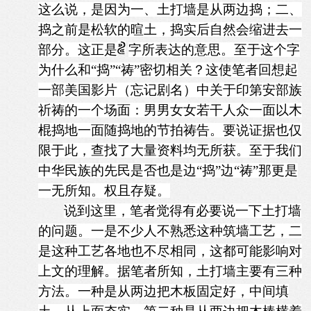
这么说，是因为一、土打墙是从两边捣；二、
捣之前是松软的暄土，捣实后自然会缩进去一
部分。这正是
字所表达的意思。至于这个字
为什么和“捣”“祷”密切相关？这使笔者回想起
一部美国影片（忘记剧名）中关于印第安部族
祈祷的一个场面：男男女女若干人众一面以木
棍捣地一面随捣地的节拍祷告。要说证据也仅
限于此，查找了大量资料均无所获。至于我们
中华民族的先民是否也是边“捣”边“祷”那更是
一无所知。权且存疑。
说到这里，笔者觉得有必要说一下土打墙
的问题。一是不少人不熟悉这种筑墙工艺，二
是这种工艺各地也不尽相同，这都可能影响对
上文的理解。据笔者所知，土打墙主要有三种
方法。一种是从两边把木板固定好，中间填