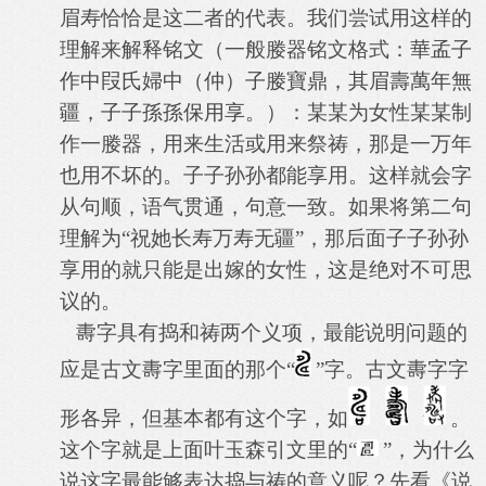
眉寿恰恰是这二者的代表。我们尝试用这样的
理解来解释铭文（一般媵器铭文格式：
華孟子
作中叚氏婦中（仲）子媵寶鼎，其眉壽萬年無
疆，子子孫孫保用享。
）：某某为女性某某制
作一媵器，用来生活或用来祭祷，那是一万年
也用不坏的。子子孙孙都能享用。这样就会字
从句顺，语气贯通，句意一致。如果将第二句
理解为“祝她长寿万寿无疆”，那后面子子孙孙
享用的就只能是出嫁的女性，这是绝对不可思
议的。
夀字具有捣和祷两个义项，最能说明问题的
应是古文夀字里面的那个“
”字。古文夀字字
形各异，但基本都有这个字，如
。
这个字就是上面叶玉森引文里的“
”，为什么
说这字最能够表达捣与祷的意义呢？先看《说