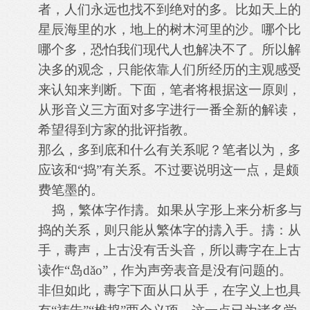
者，人们永远也找不到绝对的多。比如天上的
星辰海里的水，地上的树木河里的沙。哪个比
哪个多，恐怕我们现代人也解决不了。所以解
决多的观念，只能依靠人们所经历的主观感受
来认知来判断。下面，笔者将根据这一原则，
从形音义三方面对多字进行一番全新的解读，
希望得到方家的批评指教。
那么，多到底和什么有关系呢？笔者以为，多
应该和“捣”有关系。不过要说明这一点，是颇
费笔墨的。
捣，繁体字作擣。如果从字形上来分析多与
捣的关系，则只能从繁体字的擣入手。擣：从
手，夀声，上古没有舌头音，所以夀字在上古
读作“岛
dǎo
”，作为声旁表音是没有问题的。
非但如此，夀字下面从口从手，在字义上也具