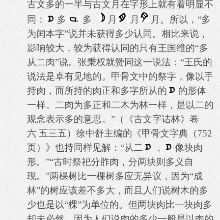
古文多的一半与古文月在字形上就有着明显不
同：
多
多
月
月
月。所以，“多
为闰本字”说并未获得多少认同。相比来说，
影响较大，较为获得认同的只有王国维的“多
从二肉”说。张秉权就赞同这一说法：“王氏的
说法是卓有见地的。甲骨文中的祭字，像以手
持肉，而所持的肉正和多字所从的
的形体
一样。二肉为多正和二木为林一样，是以二的
观念表示多的意思。”（《古文字诂林》卷
六 五三五）徐中舒主编的《甲骨文字典（
752
页）》也持同样见解：“从二
，
像块肉
形。”“古时祭祀分胙肉，分两块则多义自
现。”两棵树比一棵树多应无异议，因为“成
林”的树应该差不多大，而且人们说树木的多
少也是以“棵”为单位的。但两块肉比一块肉多
却未必然，因为人们说肉的多少一般是以肉的