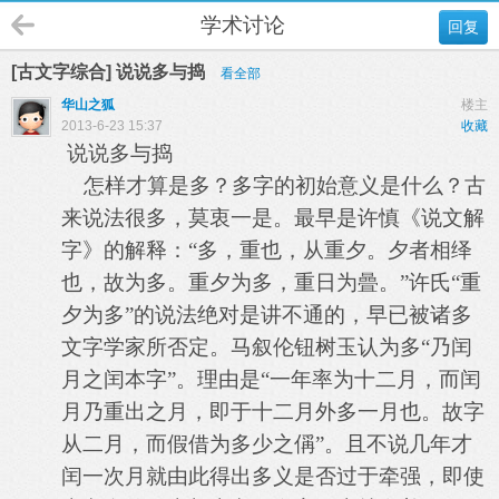
学术讨论
回复
[古文字综合] 说说多与捣
看全部
华山之狐
楼主
2013-6-23 15:37
收藏
说说多与捣
怎样才算是多？多字的初始意义是什么？古
来说法很多，莫衷一是。最早是许慎《说文解
字》的解释：“多，重也，从重夕。夕者相绎
也，故为多。重夕为多，重日为曡。”许氏“重
夕为多”的说法绝对是讲不通的，早已被诸多
文字学家所否定。马叙伦钮树玉认为多“乃闰
月之闰本字”。理由是“一年率为十二月，而闰
月乃重出之月，即于十二月外多一月也。故字
从二月，而假借为多少之
偁
”。且不说几年才
闰一次月就由此得出多义是否过于牵强，即使