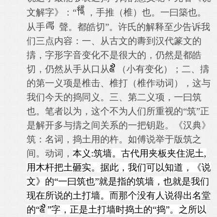
文解字》：“
，
手推
（椎）
也。一曰築也。
从手
聲。都皓切
”。许氏的解释至少告诉我
们三点内容：一、从古文的夀到汉代篆文的
擣，字形字音变化不是很大的，仍然是都皓
切，仍然从手从口从
（小有变化）；二、擣
的第一义项是椎击、椎打（椎作动词），这与
我们今天的捣同义。三、第二义项，一曰筑
也。笔者以为，这个不为人们所重视的“筑”正
是解开多与擣之间关系的一把钥匙。《汉典》
筑：名词，捣土用的杵。如傅说举于版筑之
间。动词，
本义:筑墙。古代用夹板夹住泥土,
用木杆把土砸实
。据此，我们可以知道，《说
文》的“一曰筑也”就是指的筑墙，也就是我们
现在所说的土打墙。而那个没有人说得出名堂
的“
”字，正是土打墙时捣土的“捣”。之所以