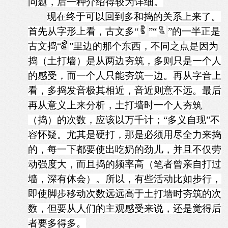
问题，后一种介绍得较为详细。
现在终于可以回到多和捣的关系上来了。
首先从字形上看，古文多“
”“
”的一半正是
古文捣“
”里边的那个东西，不同之点是因为
捣（土打墙）是从两边夯筑，多则只是一个人
的感受，而一个人只能夯筑一边。再从字音上
看，多捣发音极其相近，音近则意不远。最后
再从意义上来分析，土打墙时一个人夯筑
（捣）的次数，应该以万千计；“多义自现”不
容怀疑。尤其是硬打，那是必须用尽全力来捣
的，每一下都要使出吃奶的劲儿，并且不仅劳
动强度大，而且捣的频率高（笔者曾亲自打过
墙，深有体会）。所以，有些活动比如步行，
即使脚步移动次数远远高于土打墙时夯筑的次
数，但要从人们的主观感受来说，还是觉得后
者要多得多。