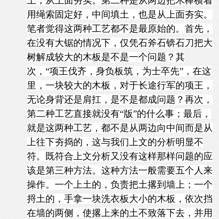
土，从上面夯实。第二种是从两边把木棒横着
用绳索固定好，中间填土，也是从上面夯实。
笔者觉得这两种工艺都不是最原始的。首先，
在没有大锯的情况下，仅凭石斧石锛石刀把大
树解成较大的木板是不是一个问题？其
次，“项王伐齐，身负板筑，为士卒先”，在这
里，一块较大的木板，对于长途行军的项王，
无论身背还是肩扛，是不是都成问题？再次，
第二种工艺直接就没有“版”的什么事；最后，
就是这两种工艺，都不是从两边向中间而是从
上往下夯捣的，这与我们上文的分析明显不
符。既符合上文分析又没有这样那样问题的应
该是第三种方法。这种方法一般需要五个人来
操作。一个上土的，负责把土撂到墙上；一个
捋土的，手拿一块洗衣板大小的木板，依次挡
在墙的两侧，使撂上来的土不致落下去，并用