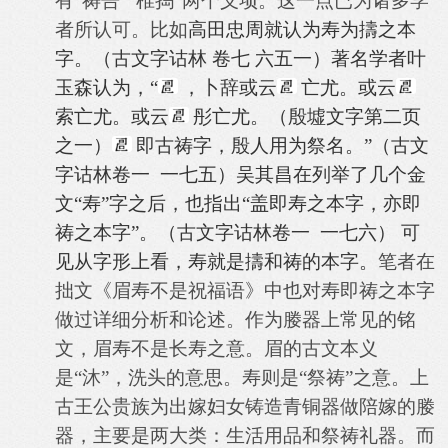
有“祷告”“椎捣”两个义项。这一点已为诸多学
者所认可。比如
高田忠周就认为寿为擣之本
字。（古文字诂林 卷七 六五一）著名学者叶
玉森认为，“
，
卜辞或云
亡尤。或云
索亡尤。或云
彤亡尤。（殷墟文字第二页
之一）
即古祷字，殷人用为祭名。”（古文
字诂林卷一 一七五）吴其昌在列举了几个金
文“寿”字之后，也指出“盖即寿之本字，亦即
祷之本字”。（古文字诂林卷一 一七六） 可
见从字形上看，寿就是
擣和
祷的本字。
笔者在
拙文《眉寿不是祝福语》中也对寿即祷之本字
做过详细分析和论述。作为媵器上常见的铭
文，眉寿不是长寿之意。眉的古文本义
是“沐”，洗头的意思。寿则是“祭祷”之意。上
古王公贵族为出嫁妇女铸造青铜器做陪嫁的媵
器，主要是两大类：生活用品和祭祷礼器。而