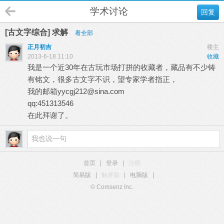
学术讨论
回复
[古文字综合] 求解
看全部
正月初吉
楼主
2013-6-18 11:10
收藏
我是一个近30年在古玩市场打拼的收藏者，藏品有不少铸
有铭文，很多古文字不识，望专家学者指正，
我的邮箱
yycgj212@sina.com
qq:451313546
在此拜谢了。
首页
|
登录
|
注册
简易版
|
触屏版
|
电脑版
|
© Comsenz Inc.