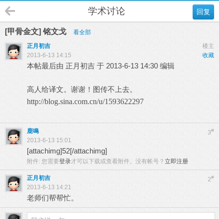
学术讨论
回复
[甲骨金文] 铭文戈
看全部
正月初吉
楼主
2013-6-13 14:15
收藏
本帖最后由 正月初吉 于 2013-6-13 14:30 编辑
高人给译文。谢谢！图传不上去。
http://blog.sina.com.cn/u/1593622297
鹿鳴
#
3
2013-6-13 15:01
[attachimg]52[/attachimg]
附件:
您需要
登录
才可以下载或查看附件。没有帐号？
立即注册
正月初吉
#
2
2013-6-13 14:21
老师们帮帮忙。