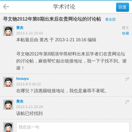
学术讨论
回复
寻文物2012年第8期出来后在贵网论坛的讨论帖
看全部
黄杰
楼主
2013-1-21 15:43
收藏
本帖最后由 黄杰 于 2013-1-21 16:16 编辑
寻文物2012年第8期清华简材料出来后学者们在贵网论坛
的讨论帖，麻烦帮忙贴出链接地址，我一下子找不到。谢
谢！
hsouyu
#
3
2013-9-5 00:22
在哪兒？請惠賜链接地址，我也是遍尋不著呢。
黄杰
#
2
2013-1-21 20:28
该帖已经找到