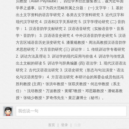
贝教授（Alain Peyraube）。四位学术巨匠麇集香江，诚为近年国
学界之盛事。以下为四大范畴所属之分题：
(一) 文字学：
1. 基於
出土文字资料的语言学研究 2. 各类古文字资料研究 3. 近代汉字和
现代汉字研究 4. 汉语和汉字关系研究 5. 汉字学理论研究
(二) 音韵
学：
1. 汉语音韵学文献研究 2. 汉语语音研究（实验语音学丶音系
学丶音韵学） 3. 汉语语音史研究 4. 中外汉语音韵学史研究 5. 汉语
方言区域语音历史演变研究 6. 潘重规教授丶周法高教授汉语音韵学
术思想研究 7. 方言音韵研究
(三) 训诂学：
1. 传统训诂学专着研究
2. 训诂方法及理论 3. 训诂学的现代应用与价值 4. 训诂学与传世及
出土文献的研读 5. 训诂学与辞典编纂
(四) 语法学: 1. 现代汉语语法
研究 2. 古代汉语语法研究 3. 汉语史研究（形态与句法演变丶语法
化与汉语类型学） 4. 方言语法研究
本研讨会的筹委会成员包括冯
胜利教授 (主席)丶张洪年教授丶张双庆教授丶何志华教授（系主
任）丶沈培教授丶万波教授丶黄耀?教授丶邓思颖教授丶潘铭基教
授丶张锦少教授丶罗奇伟先生丶黄正谦博士（秘书）。
首页
|
登录
|
注册