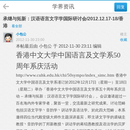
学界资讯
回复
承继与拓新：汉语语言文字学国际研讨会/2012.12.17-18/香
港
看全部
小包公
楼主
2012-11-30 23:00
收藏
本帖最后由 小包公 于 2012-11-30 23:11 编辑
香港中文大学中国语言及文学系50
周年系庆活动
http://www.cuhk.edu.hk/chi/50sympo/index_simc.htm
香港中
文大学中国语言及文学系谨订於2012年12月17日（星期一）至18日
（星期二）举办「香港中文大学中国语言及文学系五十周年系庆活
动 -- 承继与拓新：汉语语言文字学国际研讨会」。会议邀请超过一
百名海内外专家学者，聚首一堂，交流最新之研究成果。讨论范畴
包括汉语文字学丶音韵学丶训诂学及语法学。於此四大范畴，本系
邀得四位当代殿堂级大师作主题演讲嘉宾，即主讲文字学的裘锡圭
教授丶音韵学的丁邦新教授丶训诂学的蒋绍愚教授及语法学的贝罗