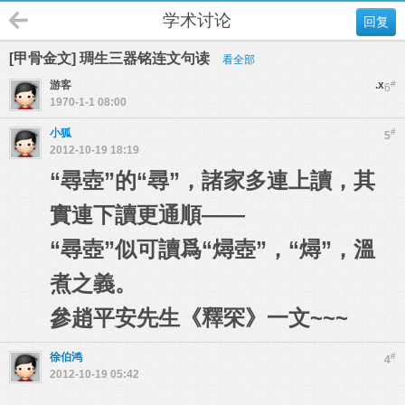
学术讨论
回复
[甲骨金文] 琱生三器铭连文句读
看全部
游客
.x
#
6
1970-1-1 08:00
小狐
#
5
2012-10-19 18:19
“尋壺”的“尋”，諸家多連上讀，其
實連下讀更通順——
“尋壺”似可讀爲“燖壺”，“燖”，溫
煮之義。
參趙平安先生《釋罙》一文~~~
徐伯鸿
#
4
2012-10-19 05:42