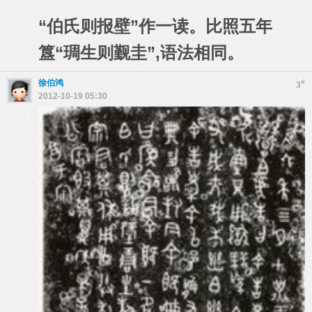
“伯氏则报壁”作一读。比照五年
簋“琱生则觐圭”,语法相同。
徐伯鸿
#
3
2012-10-19 05:30