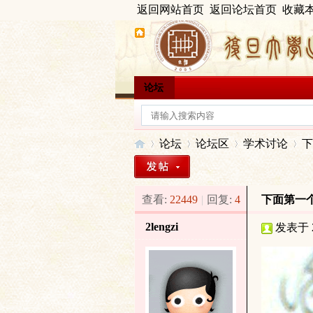
返回网站首页
返回论坛首页
收藏
论坛
论坛
论坛区
学术讨论
下
查看:
22449
|
回复:
4
下面第一
出
»
›
›
›
2lengzi
发表于 20