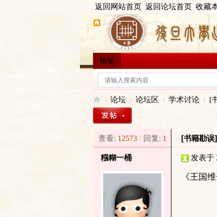
返回网站首页
返回论坛首页
收藏
论坛
论坛
论坛区
学术讨论
[
查看:
12573
|
回复:
1
[书籍勘误
出
»
›
›
›
糨糊一桶
发表于 20
《王国维