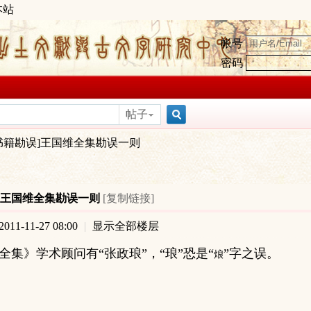
本站
帐号
密码
帖子
搜
书籍勘误]王国维全集勘误一则
索
]王国维全集勘误一则
[复制链接]
11-11-27 08:00
|
显示全部楼层
全集》学术顾问有“张政琅”，“琅”恐是“
”字之误。
烺