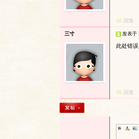
土
回复
三寸
发表于 20
此处错误
文
回复
献