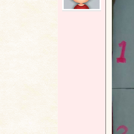
土
文
献