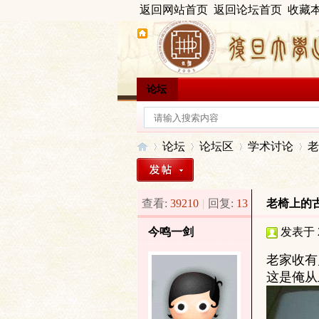
返回网站首页
返回论坛首页
收藏
论坛
论坛
论坛区
学术讨论
老
查看:
39210
|
回复:
13
老椅上的
出
»
›
›
›
今鸣一剑
发表于 20
老家收有
这是俺从