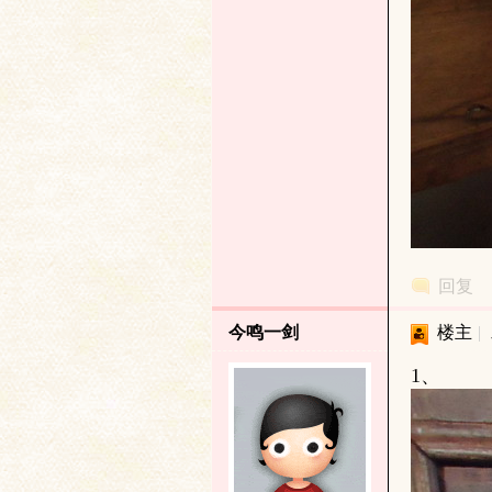
学
术
回复
今鸣一剑
楼主
|
1、