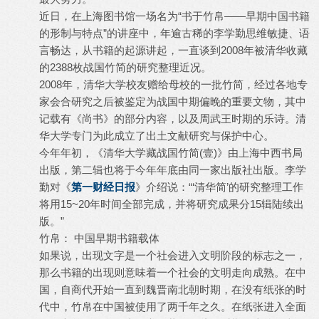
近日，在上海图书馆一场名为“书于竹帛——早期中国书籍
的形制与特点”的讲座中，年逾古稀的李学勤思维敏捷、语
言畅达，从书籍的起源讲起，一直谈到2008年被清华收藏
的2388枚战国竹简的研究整理近况。
2008年，清华大学校友赠给母校的一批竹简，经过各地专
家会合研究之后被鉴定为战国中期偏晚的重要文物，其中
记载有《尚书》的部分内容，以及周武王时期的乐诗。清
华大学专门为此成立了出土文献研究与保护中心。
今年年初，《清华大学藏战国竹简(壹)》由上海中西书局
出版，第二辑也将于今年年底由同一家出版社出版。李学
勤对《
第一财经日报
》介绍说：“‘清华简’的研究整理工作
将用15~20年时间全部完成，并将研究成果分15辑陆续出
版。”
竹帛： 中国早期书籍载体
如果说，出现文字是一个社会进入文明阶段的标志之一，
那么书籍的出现则意味着一个社会的文明走向成熟。在中
国，自商代开始一直到魏晋南北朝时期，在没有纸张的时
代中，竹帛在中国被使用了两千年之久。在纸张进入全面