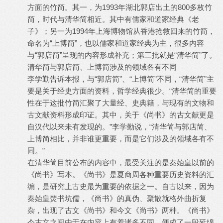
方面的竹简。其一，为1993年湖北郭店出土的800多枚竹
简，时代与清华简相近。其中有儒家和道家经典《老
子》；另一为1994年上海博物馆从香港抢救回来的竹简，
命名为“上博简”，也以儒家和道家经典为主，很多内容
与“郭店简”呈现的内容形成补充；第三批就是“清华简”了。
清华简与郭店简、上博简涉及的领域各有不同
李学勤告诉本报，与“郭店简”、“上博简”不同，“清华简”主
要是关于经史方面的资料，哲学经典很少。“清华简的重要
性在于这批竹简汇聚了大量经、史典籍，与现有的文物和
古文献资料形成印证。其中，关于《尚书》的古文献更是
自汉代以来未有发现的。”李学勤说，“清华简与郭店简、
上博简相比，并非谁更重要，而是它们涉及的领域各有不
同。”
在清华简目前公布的内容中，最受关注的是秦始皇以前的
《尚书》写本。《尚书》是夏商周各种重要历史资料的汇
编，是研究上古史最为重要的依据之一。自古以来，因为
秦始皇焚书坑儒，《尚书》的真伪、聚散就格外曲折复
杂，出现了古文《尚书》和今文《尚书》两种。《尚书》
今古文之间由于在内容上有着诸多不同，便成了一段延绵