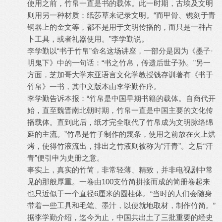
使用之前，竹帛一直是书的载体。此一时期，古埃及文明
则用另一种材质：纸莎草来记录文明。“而甲骨、镌刻于青
铜器上的金文等，都不是用于文明传播的，而只是一种占
卜工具，或者礼器使用。”李学勤说。
李学勤以“书于竹帛”命名这场讲座，一部分是因为《墨子·
明鬼下》中的一句话：“书之竹帛，传遗后世子孙。”另一
方面，芝加哥大学东亚语言文化学教授钱存训著有《书于
竹帛》一书，其中文版本由李学勤作序。
李学勤告诉本报：“竹帛是中国早期书籍的载体。自商代开
始，直至魏晋南北朝时期，竹帛一直是中国主要的文化传
播载体。直到此后，纸才完全取代了竹帛成为文明脉络绵
延的主流。”竹帛是竹子制作的篾条，使用之前放在火上烘
烤，使得竹液流出，排出之竹液则被称为“汗青”。之后“汗
青”便引申为史册之意。
事实上，真实的竹简，非常轻薄、精致，并非电视剧中常
见的那般厚重。一卷由100支竹简拼接而成的简册卷起来
也只近似于一个直径6厘米的圆柱体。“当时的人们会随身
带着一些工具和毛笔、墨汁，以便就地取材，制作竹简。”
据李学勤介绍，迄今为止，中国共出土了三批重要的经史