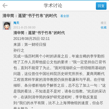
学术讨论
回复
清华简：遥望“书于竹帛”的时代
看全部
海天
楼主
2011-8-25 08:00
收藏
清华简：遥望“书于竹帛”的时代
2011年08月25日 02:11
来源：
第一财经日报
孙行之
完成一场历时两个小时的讲座之后，年逾古稀的李学勤拒
绝了工作人员帮他提公文包的要求：“我一定坚持自己背书
包，直到不能背了为止。”面对现场听众一些琐细而基础的
问题，这位曾任中国社科院历史研究所所长、夏商周断代
工程首席科学家的清华教授仍保持着谦和与平易。在仔细
倾听、条分缕析地给予解答之后，总不忘了加上一句：“这
是我的看法，不知道是不是对，请各位指教。”此后的采访
中，在谈到清华简的保护研究进程时，李学勤反复提
到:“我们的水平有限，比不上上海博物馆的速度，但会尽
最大努力。”